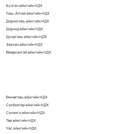
Булган аймгийн НДХ
Говь-Алтай аймгийн НДХ
Дорноговь аймгийн НДХ
Дорнод аймгийн НДХ
Дундговь аймгийн НДХ
Завхан аймгийн НДХ
Өвөрхангай аймгийн НДХ
Өмнөговь аймгийн НДХ
Сүхбаатар аймгийн НДХ
Сэлэнгэ аймгийн НДХ
Төв аймгийн НДХ
Увс аймгийн НДХ