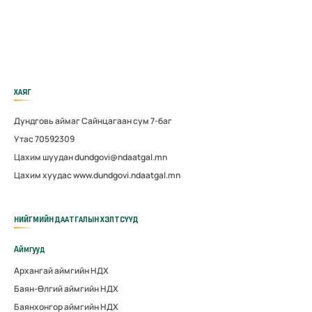
ХАЯГ
Дундговь аймаг Сайнцагаан сум 7-баг
Утас 70592309
Цахим шуудан dundgovi@ndaatgal.mn
Цахим хуудас www.dundgovi.ndaatgal.mn
НИЙГМИЙН ДААТГАЛЫН ХЭЛТСҮҮД
Аймгууд
Архангай аймгийн НДХ
Баян-Өлгий аймгийн НДХ
Баянхонгор аймгийн НДХ