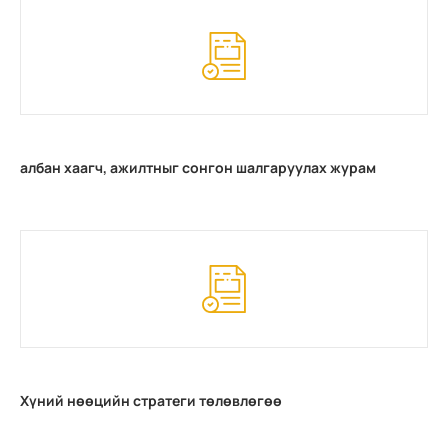
албан хаагч, ажилтныг сонгон шалгаруулах журам
Хүний нөөцийн стратеги төлөвлөгөө