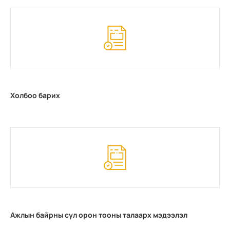
Холбоо барих
Ажлын байрны сул орон тооны талаарх мэдээлэл