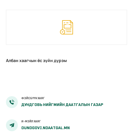
Албан хаагчын ёс зүйн дүрэм
ФЭЙСБҮҮК ХАЯГ
ДУНДГОВЬ НИЙГМИЙН ДААТГАЛЫН ГАЗАР
И-МЭЙЛ ХАЯГ
DUNDGOVI.NDAATGAL.MN