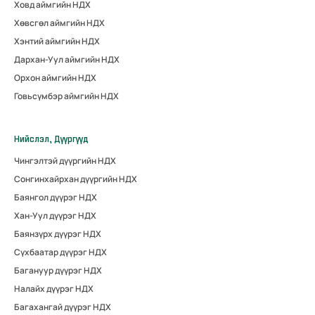
Ховд аймгийн НДХ
Хөвсгөл аймгийн НДХ
Хэнтий аймгийн НДХ
Дархан-Уул аймгийн НДХ
Орхон аймгийн НДХ
Говьсүмбэр аймгийн НДХ
Нийслэл, Дүүргүүд
Чингэлтэй дүүргийн НДХ
Сонгинхайрхан дүүргийн НДХ
Баянгол дүүрэг НДХ
Хан-Уул дүүрэг НДХ
Баянзүрх дүүрэг НДХ
Сүхбаатар дүүрэг НДХ
Багануур дүүрэг НДХ
Налайх дүүрэг НДХ
Багахангай дүүрэг НДХ