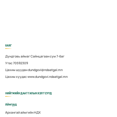
ХАЯГ
Дундговь аймаг Сайнцагаан сум 7-баг
Утас 70592309
Цахим шуудан dundgovi@ndaatgal.mn
Цахим хуудас www.dundgovi.ndaatgal.mn
НИЙГМИЙН ДААТГАЛЫН ХЭЛТСҮҮД
Аймгууд
Архангай аймгийн НДХ