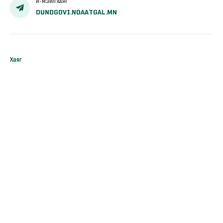
И-МЭЙЛ ХАЯГ
DUNDGOVI.NDAATGAL.MN
Хаяг