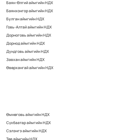
Баян-Өлгий аймгийн НДХ
Баянхонгор аймгийн НДХ
Булган аймгийн НДХ
Говь-Алтай аймгийн НДХ
Дорноговь аймгийн НДХ
Дорнод аймгийн НДХ
Дундговь аймгийн НДХ
Завхан аймгийн НДХ
Өвөрхангай аймгийн НДХ
Өмнөговь аймгийн НДХ
Сүхбаатар аймгийн НДХ
Сэлэнгэ аймгийн НДХ
Төв аймгийн НДХ