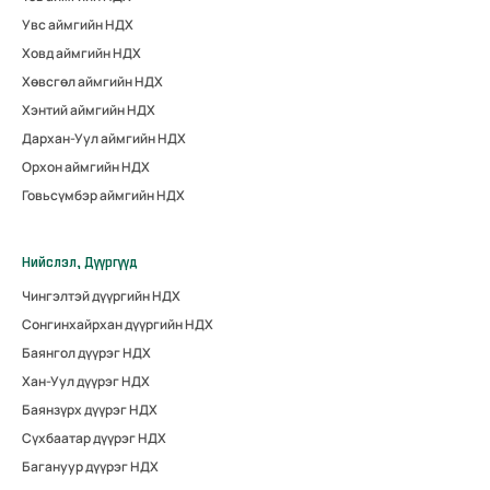
Увс аймгийн НДХ
Ховд аймгийн НДХ
Хөвсгөл аймгийн НДХ
Хэнтий аймгийн НДХ
Дархан-Уул аймгийн НДХ
Орхон аймгийн НДХ
Говьсүмбэр аймгийн НДХ
Нийслэл, Дүүргүүд
Чингэлтэй дүүргийн НДХ
Сонгинхайрхан дүүргийн НДХ
Баянгол дүүрэг НДХ
Хан-Уул дүүрэг НДХ
Баянзүрх дүүрэг НДХ
Сүхбаатар дүүрэг НДХ
Багануур дүүрэг НДХ