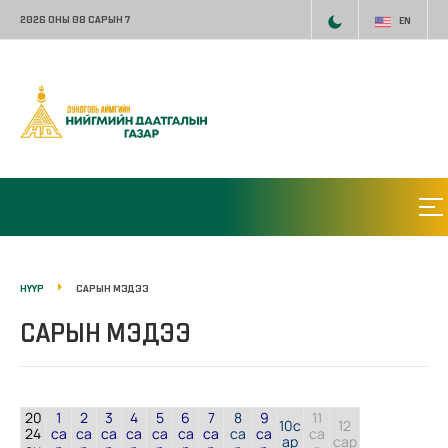
2026 ОНЫ 08 САРЫН 7
EN
НҮҮР
САРЫН МЭДЭЭ
САРЫН МЭДЭЭ
20
1
2
3
4
5
6
7
8
9
11
10
с
12
24
са
са
са
са
са
са
са
са
са
са
ар
сар