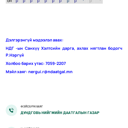
он
р
р
р
р
р
р
р
р
р
р
Дэлгэрэнгүй мэдээлэл авах:
НДГ -ын Санхүү Хэлтсийн дарга, ахлах нягтлан бодогч
Р.Нэргүй
Холбоо барих утас: 7059-2207
Мэйл хаяг: nergui.r@ndaatgal.mn
ФЭЙСБҮҮК ХАЯГ
ДУНДГОВЬ НИЙГМИЙН ДААТГАЛЫН ГАЗАР