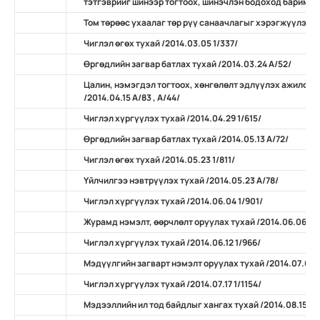
тэтгэврийг шинээр тогтоох, шинэчлэн бодоход баримтлах
Том төрөөс ухаалаг төр рүү санаачлагыг хэрэгжүүлэх ту
Чиглэл өгөх тухай /2014.03.05 1/337/
Өргөдлийн загвар батлах тухай /2014.03.24 А/52/
Цалин, нэмэгдэл тогтоох, хөнгөлөлт эдлүүлэх ажилсан
/2014.04.15 А/83 , А/44/
Чиглэл хүргүүлэх тухай /2014.04.29 1/615/
Өргөдлийн загвар батлах тухай /2014.05.13 А/72/
Чиглэл өгөх тухай /2014.05.23 1/811/
Үйлчилгээ нэвтрүүлэх тухай /2014.05.23 А/78/
Чиглэл хүргүүлэх тухай /2014.06.04 1/901/
Журамд нэмэлт, өөрчлөлт оруулах тухай /2014.06.06 А/
Чиглэл хүргүүлэх тухай /2014.06.12 1/966/
Мэдүүлгийн загварт нэмэлт оруулах тухай /2014.07.07 
Чиглэл хүргүүлэх тухай /2014.07.17 1/1154/
Мэдээллийн ил тод байдлыг хангах тухай /2014.08.15 А/