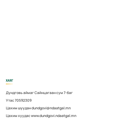
ХАЯГ
Дундговь аймаг Сайнцагаан сум 7-баг
Утас 70592309
Цахим шуудан dundgovi@ndaatgal.mn
Цахим хуудас www.dundgovi.ndaatgal.mn