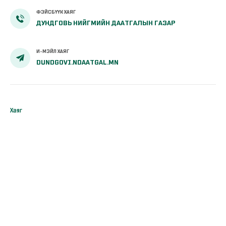
ФЭЙСБҮҮК ХАЯГ
ДУНДГОВЬ НИЙГМИЙН ДААТГАЛЫН ГАЗАР
И-МЭЙЛ ХАЯГ
DUNDGOVI.NDAATGAL.MN
Хаяг