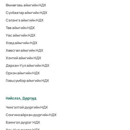
Өмнөговь аймгийн НДХ
Сүхбаатар аймгийн НДХ
Сэлэнгэ аймгийн НДХ
Төв аймгийн НДХ
Увс аймгийн НДХ
Ховд аймгийн НДХ
Хөвсгөл аймгийн НДХ
Хэнтий аймгийн НДХ
Дархан-Уул аймгийн НДХ
Орхон аймгийн НДХ
Говьсүмбэр аймгийн НДХ
Нийслэл, Дүүргүүд
Чингэлтэй дүүргийн НДХ
Сонгинхайрхан дүүргийн НДХ
Баянгол дүүрэг НДХ
Хан-Уул дүүрэг НДХ