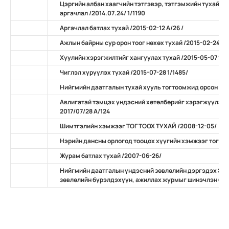
Цэргийн албан хаагчийн тэтгэвэр, тэтгэмжийн тухай х
аргачлал /2014.07.24/ 1/1190
Аргачлал батлах тухай /2015-02-12 А/26 /
Ажлын байрны сур орон тоог нөхөх тухай /2015-02-24 А/
Хуулийн хэрэгжилтийг хангуулах тухай /2015-05-07 11/
Чиглэл хүрүүлэх тухай /2015-07-28 1/1485/
Нийгмийн даатгалын тухай хууль тогтоомжид орсон нэ
Авлигатай тэмцэх үндэсний хөтөлбөрийг хэрэгжүүлэх 
2017/07/28 А/124
Шимтгэлийн хэмжээг ТОГТООХ ТУХАЙ /2008-12-05/
Нэрийн дансны орлогод тооцох хүүгийн хэмжээг тогтоо
Журам батлах тухай /2007-06-26/
Нийгмийн даатгалын үндэсний зөвлөлийн дэргэдэх Эр
зөвлөлийн бүрэлдэхүүн, ажиллах журмыг шинэчлэн бат