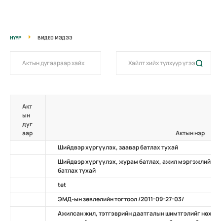
НҮҮР
ВИДЕО МЭДЭЭ
Акт
ын
дуг
аар
Актын нэр
Шийдвэр хүргүүлэх, заавар батлах тухай
Шийдвэр хүргүүлэх, журам батлах, ажил мэргэжлийн ж
батлах тухай
tet
ЭМД-ын зөвлөлийн тогтоол /2011-09-27-03/
Ажилсан жил, тэтгэврийн даатгалын шимтгэлийг нөхөн