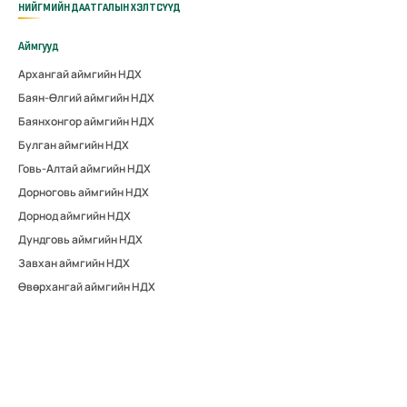
НИЙГМИЙН ДААТГАЛЫН ХЭЛТСҮҮД
Аймгууд
Архангай аймгийн НДХ
Баян-Өлгий аймгийн НДХ
Баянхонгор аймгийн НДХ
Булган аймгийн НДХ
Говь-Алтай аймгийн НДХ
Дорноговь аймгийн НДХ
Дорнод аймгийн НДХ
Дундговь аймгийн НДХ
Завхан аймгийн НДХ
Өвөрхангай аймгийн НДХ