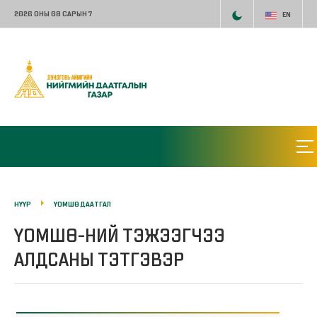
2026 ОНЫ 08 САРЫН 7
EN
НҮҮР
ҮОМШӨ ДААТГАЛ
ҮОМШӨ-НИЙ ТЭЖЭЭГЧЭЭ
АЛДСАНЫ ТЭТГЭВЭР