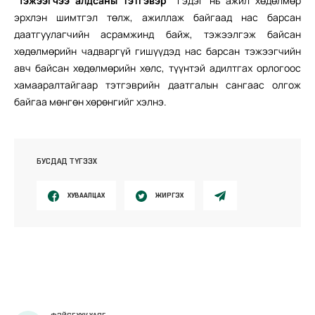
“Тэжээгчээ алдсаны тэтгэвэр”
гэдэг нь ажил хөдөлмөр
эрхлэн шимтгэл төлж, ажиллаж байгаад нас барсан
даатгуулагчийн асрамжинд байж, тэжээлгэж байсан
хөдөлмөрийн чадваргүй гишүүдэд нас барсан тэжээгчийн
авч байсан хөдөлмөрийн хөлс, түүнтэй адилтгах орлогоос
хамааралтайгаар тэтгэврийн даатгалын сангаас олгож
байгаа мөнгөн хөрөнгийг хэлнэ.
БУСДАД ТҮГЭЭХ
ХУВААЛЦАХ
ЖИРГЭХ