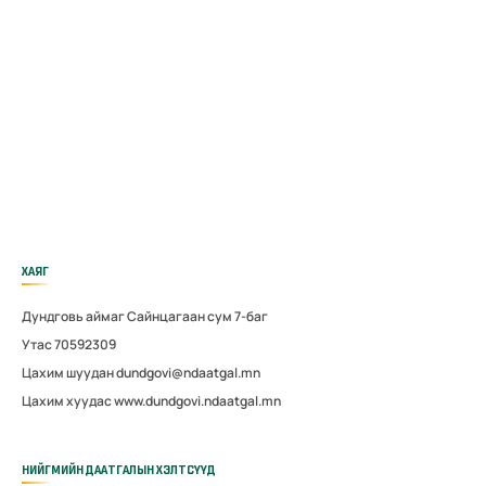
ХАЯГ
Дундговь аймаг Сайнцагаан сум 7-баг
Утас 70592309
Цахим шуудан dundgovi@ndaatgal.mn
Цахим хуудас www.dundgovi.ndaatgal.mn
НИЙГМИЙН ДААТГАЛЫН ХЭЛТСҮҮД