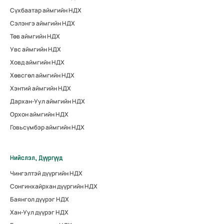
Сүхбаатар аймгийн НДХ
Сэлэнгэ аймгийн НДХ
Төв аймгийн НДХ
Увс аймгийн НДХ
Ховд аймгийн НДХ
Хөвсгөл аймгийн НДХ
Хэнтий аймгийн НДХ
Дархан-Уул аймгийн НДХ
Орхон аймгийн НДХ
Говьсүмбэр аймгийн НДХ
Нийслэл, Дүүргүүд
Чингэлтэй дүүргийн НДХ
Сонгинхайрхан дүүргийн НДХ
Баянгол дүүрэг НДХ
Хан-Уул дүүрэг НДХ