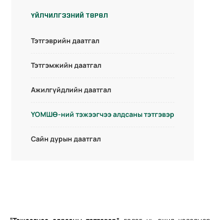
ҮЙЛЧИЛГЭЭНИЙ ТӨРӨЛ
Тэтгэврийн даатгал
Тэтгэмжийн даатгал
Ажилгүйдлийн даатгал
ҮОМШӨ-ний тэжээгчээ алдсаны тэтгэвэр
Сайн дурын даатгал