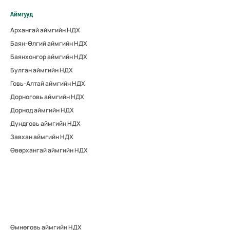
Аймгууд
Архангай аймгийн НДХ
Баян-Өлгий аймгийн НДХ
Баянхонгор аймгийн НДХ
Булган аймгийн НДХ
Говь-Алтай аймгийн НДХ
Дорноговь аймгийн НДХ
Дорнод аймгийн НДХ
Дундговь аймгийн НДХ
Завхан аймгийн НДХ
Өвөрхангай аймгийн НДХ
Өмнөговь аймгийн НДХ