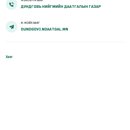
ФЭЙСБҮҮК ХАЯГ
ДУНДГОВЬ НИЙГМИЙН ДААТГАЛЫН ГАЗАР
И-МЭЙЛ ХАЯГ
DUNDGOVI.NDAATGAL.MN
Хаяг