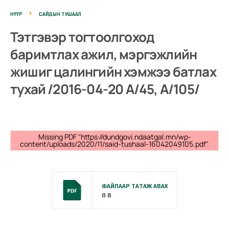
НҮҮР
САЙДЫН ТУШААЛ
Тэтгэвэр тогтоолгоход
баримтлах ажил, мэргэжлийн
жишиг цалингийн хэмжээ батлах
тухай /2016-04-20 А/45, А/105/
Missing PDF "https://dundgovi.ndaatgal.mn/wp-
content/uploads/2020/11/said-tushaal-16042049105.pdf".
ФАЙЛААР ТАТАЖ АВАХ
0 B