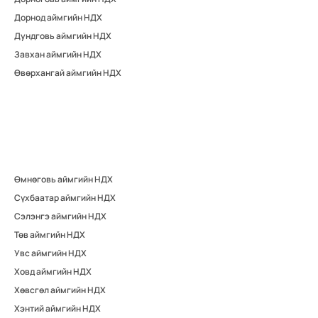
Дорнод аймгийн НДХ
Дундговь аймгийн НДХ
Завхан аймгийн НДХ
Өвөрхангай аймгийн НДХ
Өмнөговь аймгийн НДХ
Сүхбаатар аймгийн НДХ
Сэлэнгэ аймгийн НДХ
Төв аймгийн НДХ
Увс аймгийн НДХ
Ховд аймгийн НДХ
Хөвсгөл аймгийн НДХ
Хэнтий аймгийн НДХ