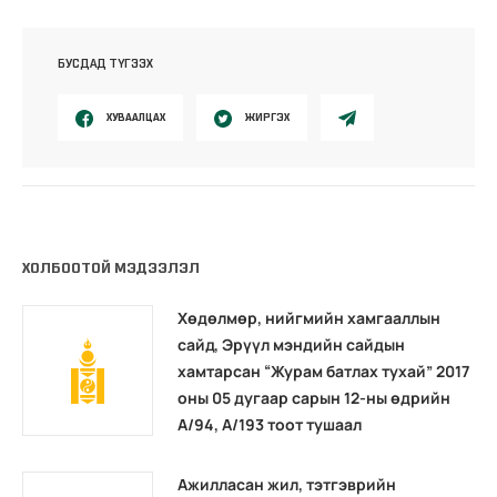
БУСДАД ТҮГЭЭХ
ХУВААЛЦАХ
ЖИРГЭХ
ХОЛБООТОЙ МЭДЭЭЛЭЛ
Хөдөлмөр, нийгмийн хамгааллын
сайд, Эрүүл мэндийн сайдын
хамтарсан “Журам батлах тухай” 2017
оны 05 дугаар сарын 12-ны өдрийн
А/94, А/193 тоот тушаал
Ажилласан жил, тэтгэврийн