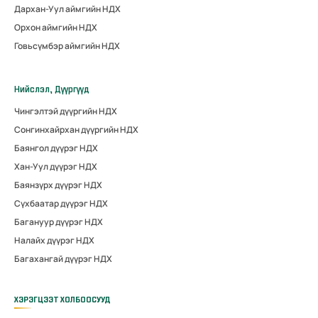
Дархан-Уул аймгийн НДХ
Орхон аймгийн НДХ
Говьсүмбэр аймгийн НДХ
Нийслэл, Дүүргүүд
Чингэлтэй дүүргийн НДХ
Сонгинхайрхан дүүргийн НДХ
Баянгол дүүрэг НДХ
Хан-Уул дүүрэг НДХ
Баянзүрх дүүрэг НДХ
Сүхбаатар дүүрэг НДХ
Багануур дүүрэг НДХ
Налайх дүүрэг НДХ
Багахангай дүүрэг НДХ
ХЭРЭГЦЭЭТ ХОЛБООСУУД