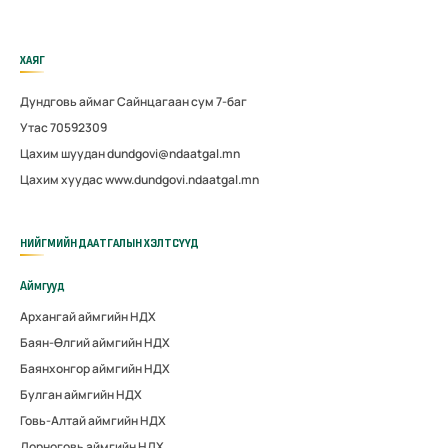
ХАЯГ
Дундговь аймаг Сайнцагаан сум 7-баг
Утас 70592309
Цахим шуудан dundgovi@ndaatgal.mn
Цахим хуудас www.dundgovi.ndaatgal.mn
НИЙГМИЙН ДААТГАЛЫН ХЭЛТСҮҮД
Аймгууд
Архангай аймгийн НДХ
Баян-Өлгий аймгийн НДХ
Баянхонгор аймгийн НДХ
Булган аймгийн НДХ
Говь-Алтай аймгийн НДХ
Дорноговь аймгийн НДХ