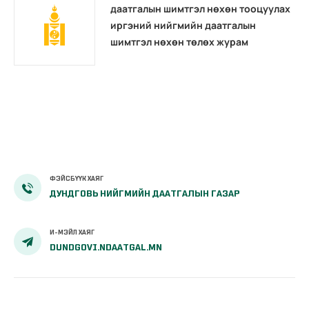
даатгалын шимтгэл нөхөн тооцуулах
иргэний нийгмийн даатгалын
шимтгэл нөхөн төлөх журам
ФЭЙСБҮҮК ХАЯГ
ДУНДГОВЬ НИЙГМИЙН ДААТГАЛЫН ГАЗАР
И-МЭЙЛ ХАЯГ
DUNDGOVI.NDAATGAL.MN