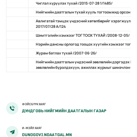
Чиглэл хүрүүлэх тухай /2015-07-28 1/1485/
Нийгмийн даатгалын тухай хууль тогтоомжид орсон нэ
Авлигатай тэмцэх үндэсний хөтөлбөрийг хэрэгжүүлэх 
2017/07/28 А/124
Шимтгэлийн хэмжээг ТОГТООХ ТУХАЙ /2008-12-05/
Нэрийн дансны орлогод тооцох хүүгийн хэмжээг тогтоо
Журам батлах тухай /2007-06-26/
Нийгмийн даатгалын үндэсний зөвлөлийн дэргэдэх Эр
зөвлөлийн бүрэлдэхүүн, ажиллах журмыг шинэчлэн бат
ФЭЙСБҮҮК ХАЯГ
ДУНДГОВЬ НИЙГМИЙН ДААТГАЛЫН ГАЗАР
И-МЭЙЛ ХАЯГ
DUNDGOVI.NDAATGAL.MN