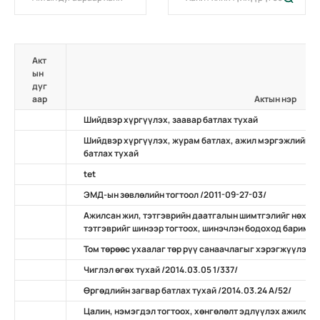
Акт
ын
дуг
аар
Актын нэр
Шийдвэр хүргүүлэх, заавар батлах тухай
Шийдвэр хүргүүлэх, журам батлах, ажил мэргэжлийн ж
батлах тухай
tet
ЭМД-ын зөвлөлийн тогтоол /2011-09-27-03/
Ажилсан жил, тэтгэврийн даатгалын шимтгэлийг нөхөн
тэтгэврийг шинээр тогтоох, шинэчлэн бодоход баримтлах
Том төрөөс ухаалаг төр рүү санаачлагыг хэрэгжүүлэх ту
Чиглэл өгөх тухай /2014.03.05 1/337/
Өргөдлийн загвар батлах тухай /2014.03.24 А/52/
Цалин, нэмэгдэл тогтоох, хөнгөлөлт эдлүүлэх ажилсан