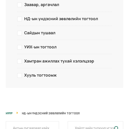
Заавар, аргачлал
НД-ын үндэсний зөвлөлийн тогтоол
Сайдын тушаал
УИХ-ын тогтоол
Хамтран ажиллах тухай хэлэлцээр
Хууль тогтоомж
НҮҮР
НД-ЫН ҮНДЭСНИЙ ЗӨВЛӨЛИЙН ТОГТООЛ