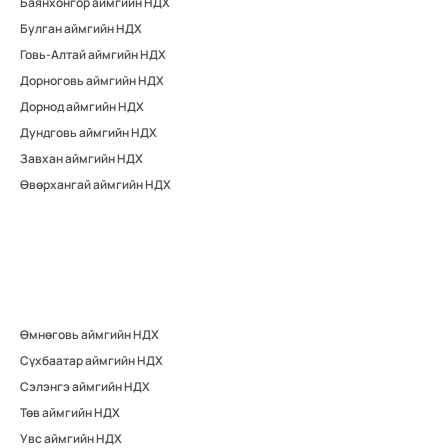
Баянхонгор аймгийн НДХ
Булган аймгийн НДХ
Говь-Алтай аймгийн НДХ
Дорноговь аймгийн НДХ
Дорнод аймгийн НДХ
Дундговь аймгийн НДХ
Завхан аймгийн НДХ
Өвөрхангай аймгийн НДХ
Өмнөговь аймгийн НДХ
Сүхбаатар аймгийн НДХ
Сэлэнгэ аймгийн НДХ
Төв аймгийн НДХ
Увс аймгийн НДХ