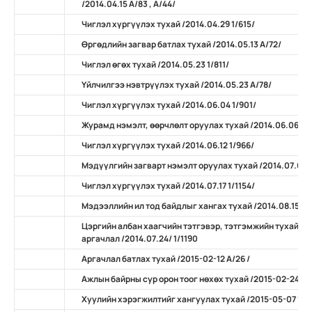
/2014.04.15 А/83 , А/44/
Чиглэл хүргүүлэх тухай /2014.04.29 1/615/
Өргөдлийн загвар батлах тухай /2014.05.13 А/72/
Чиглэл өгөх тухай /2014.05.23 1/811/
Үйлчилгээ нэвтрүүлэх тухай /2014.05.23 А/78/
Чиглэл хүргүүлэх тухай /2014.06.04 1/901/
Журамд нэмэлт, өөрчлөлт оруулах тухай /2014.06.06 А/
Чиглэл хүргүүлэх тухай /2014.06.12 1/966/
Мэдүүлгийн загварт нэмэлт оруулах тухай /2014.07.07 
Чиглэл хүргүүлэх тухай /2014.07.17 1/1154/
Мэдээллийн ил тод байдлыг хангах тухай /2014.08.15 А/
Цэргийн албан хаагчийн тэтгэвэр, тэтгэмжийн тухай х
аргачлал /2014.07.24/ 1/1190
Аргачлал батлах тухай /2015-02-12 А/26 /
Ажлын байрны сур орон тоог нөхөх тухай /2015-02-24 А/
Хуулийн хэрэгжилтийг хангуулах тухай /2015-05-07 11/