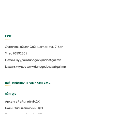
ХАЯГ
Дундговь аймаг Сайнцагаан сум 7-баг
Утас 70592309
Цахим шуудан dundgovi@ndaatgal.mn
Цахим хуудас www.dundgovi.ndaatgal.mn
НИЙГМИЙН ДААТГАЛЫН ХЭЛТСҮҮД
Аймгууд
Архангай аймгийн НДХ
Баян-Өлгий аймгийн НДХ