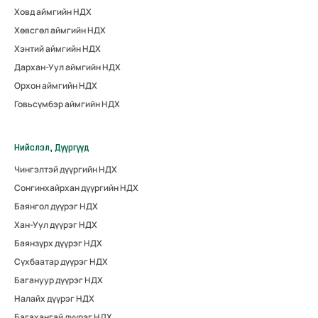
Ховд аймгийн НДХ
Хөвсгөл аймгийн НДХ
Хэнтий аймгийн НДХ
Дархан-Уул аймгийн НДХ
Орхон аймгийн НДХ
Говьсүмбэр аймгийн НДХ
Нийслэл, Дүүргүүд
Чингэлтэй дүүргийн НДХ
Сонгинхайрхан дүүргийн НДХ
Баянгол дүүрэг НДХ
Хан-Уул дүүрэг НДХ
Баянзүрх дүүрэг НДХ
Сүхбаатар дүүрэг НДХ
Багануур дүүрэг НДХ
Налайх дүүрэг НДХ
Багахангай дүүрэг НДХ