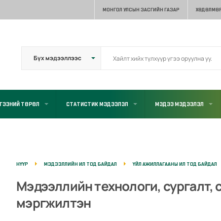
МОНГОЛ УЛСЫН ЗАСГИЙН ГАЗАР
ХӨДӨЛМӨР
ГЭЭНИЙ ТӨРӨЛ
СТАТИСТИК МЭДЭЭЛЭЛ
МЭДЭЭ МЭДЭЭЛЭЛ
НҮҮР
МЭДЭЭЛЛИЙН ИЛ ТОД БАЙДАЛ
ҮЙЛ АЖИЛЛАГААНЫ ИЛ ТОД БАЙДАЛ
Мэдээллийн технологи, сургалт, 
мэргжилтэн