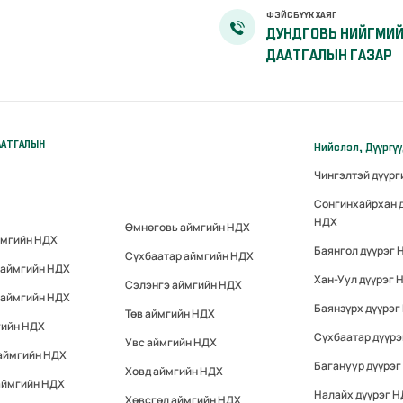
ФЭЙСБҮҮК ХАЯГ
ДУНДГОВЬ НИЙГМИ
ДААТГАЛЫН ГАЗАР
ААТГАЛЫН
Нийслэл, Дүүргү
Чингэлтэй дүүр
Сонгинхайрхан 
НДХ
Өмнөговь аймгийн НДХ
ймгийн НДХ
Баянгол дүүрэг 
Сүхбаатар аймгийн НДХ
 аймгийн НДХ
Хан-Уул дүүрэг 
Сэлэнгэ аймгийн НДХ
 аймгийн НДХ
Баянзүрх дүүрэг
Төв аймгийн НДХ
гийн НДХ
Сүхбаатар дүүр
Увс аймгийн НДХ
 аймгийн НДХ
Багануур дүүрэг
Ховд аймгийн НДХ
аймгийн НДХ
Налайх дүүрэг 
Хөвсгөл аймгийн НДХ