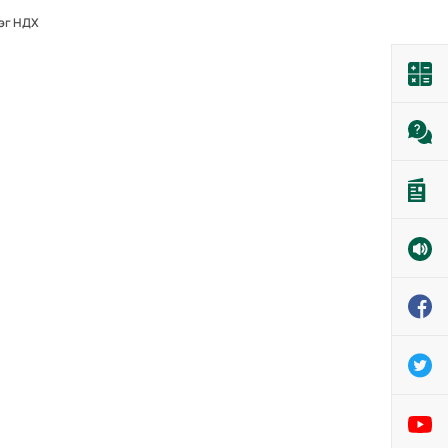
эг НДХ