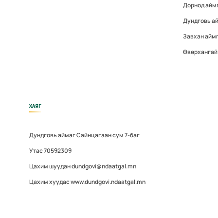
Дорнод айм
Дундговь а
Завхан айм
Өвөрхангай
ХАЯГ
Дундговь аймаг Сайнцагаан сум 7-баг
Утас 70592309
Цахим шуудан dundgovi@ndaatgal.mn
Цахим хуудас www.dundgovi.ndaatgal.mn