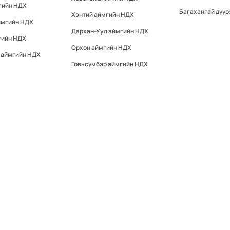
гийн НДХ
Багахангай дүүр
Хэнтий аймгийн НДХ
ймгийн НДХ
Дархан-Уул аймгийн НДХ
гийн НДХ
Орхон аймгийн НДХ
 аймгийн НДХ
Говьсүмбэр аймгийн НДХ