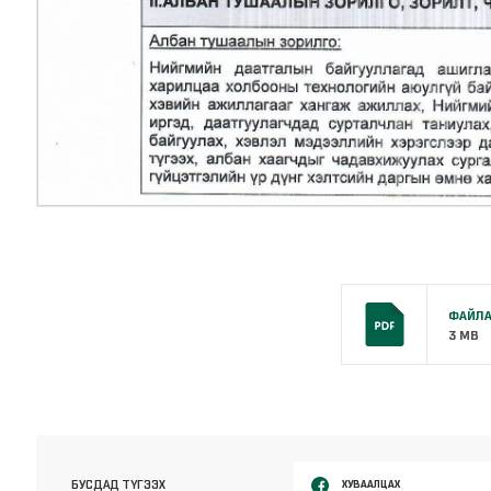
ФАЙЛА
3 MB
ХУВААЛЦАХ
БУСДАД ТҮГЭЭХ