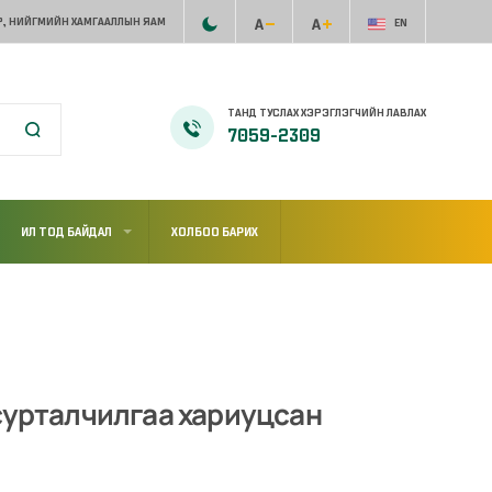
, НИЙГМИЙН ХАМГААЛЛЫН ЯАМ
EN
ТАНД ТУСЛАХ ХЭРЭГЛЭГЧИЙН ЛАВЛАХ
7059-2309
ИЛ ТОД БАЙДАЛ
ХОЛБОО БАРИХ
сурталчилгаа хариуцсан