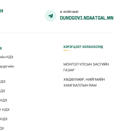
ЙН
И-МЭЙЛ ХАЯГ
DUNDGOVI.NDAATGAL.MN
ХЭРЭГЦЭЭТ ХОЛБООСУУД
үд
гийн НДХ
МОНГОЛ УЛСЫН ЗАСГИЙН
дүүргийн
ГАЗАР
ХӨДӨЛМӨР, НИЙГМИЙН
НДХ
ХАМГААЛЛЫН ЯАМ
НДХ
 НДХ
эг НДХ
 НДХ
НДХ