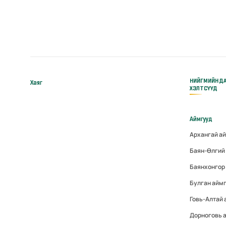
НИЙГМИЙН Д
Хаяг
ХЭЛТСҮҮД
Аймгууд
Архангай а
Баян-Өлгий
Баянхонгор
Булган айм
Говь-Алтай
Дорноговь 