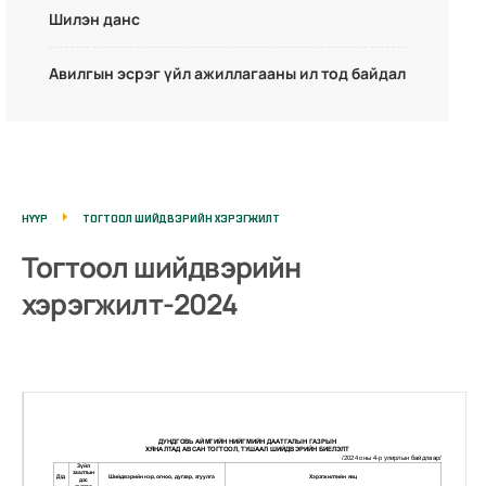
Шилэн данс
Авилгын эсрэг үйл ажиллагааны ил тод байдал
НҮҮР
ТОГТООЛ ШИЙДВЭРИЙН ХЭРЭГЖИЛТ
Тогтоол шийдвэрийн
хэрэгжилт-2024