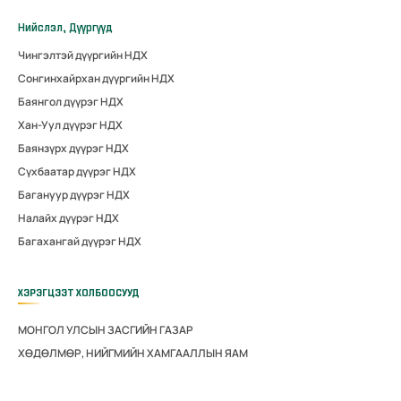
Нийслэл, Дүүргүүд
Чингэлтэй дүүргийн НДХ
Сонгинхайрхан дүүргийн НДХ
Баянгол дүүрэг НДХ
Хан-Уул дүүрэг НДХ
Баянзүрх дүүрэг НДХ
Сүхбаатар дүүрэг НДХ
Багануур дүүрэг НДХ
Налайх дүүрэг НДХ
Багахангай дүүрэг НДХ
ХЭРЭГЦЭЭТ ХОЛБООСУУД
МОНГОЛ УЛСЫН ЗАСГИЙН ГАЗАР
ХӨДӨЛМӨР, НИЙГМИЙН ХАМГААЛЛЫН ЯАМ