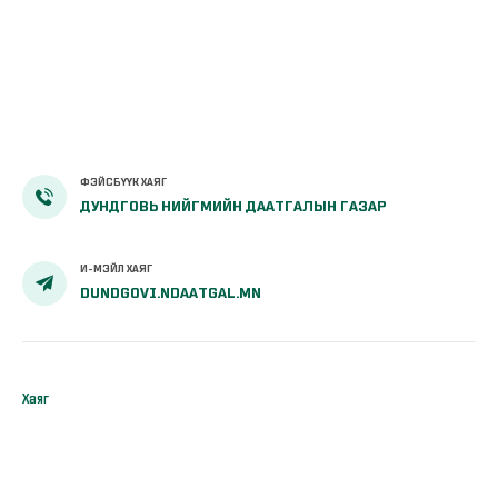
ФЭЙСБҮҮК ХАЯГ
ДУНДГОВЬ НИЙГМИЙН ДААТГАЛЫН ГАЗАР
И-МЭЙЛ ХАЯГ
DUNDGOVI.NDAATGAL.MN
Хаяг