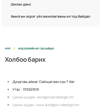
Шилэн данс
Авилгын эсрэг үйл ажиллагааны ил тод байдал
НҮҮР
МЭДЭЭЛЛИЙН ИЛ ТОД БАЙДАЛ
Холбоо барих
Дундговь аймаг Сайнцагаан сум 7-баг
Утас : 70592309
Цахим шуудан: dundgovi@ndaatgal.mn
Цахим хуудас: www.dundgovi.ndaatgal.mn