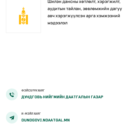
Шилэн дансны хөтлөлт, хэрэгжилт,
аудитын тайлан, зөвлөмжийн дагуу
авч хэрэгжүүлсэн арга хэмжээний
мэдээлэл
ФЭЙСБҮҮК ХАЯГ
ДУНДГОВЬ НИЙГМИЙН ДААТГАЛЫН ГАЗАР
И-МЭЙЛ ХАЯГ
DUNDGOVI.NDAATGAL.MN