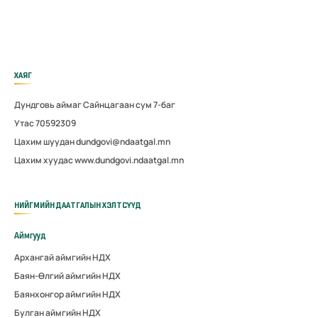
ХАЯГ
Дундговь аймаг Сайнцагаан сум 7-баг
Утас 70592309
Цахим шуудан dundgovi@ndaatgal.mn
Цахим хуудас www.dundgovi.ndaatgal.mn
НИЙГМИЙН ДААТГАЛЫН ХЭЛТСҮҮД
Аймгууд
Архангай аймгийн НДХ
Баян-Өлгий аймгийн НДХ
Баянхонгор аймгийн НДХ
Булган аймгийн НДХ