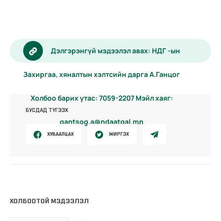
Дэлгэрэнгүй мэдээлэл авах: НДГ -ын
Захиргаа, хяналтын хэлтсийн дарга А.Ганцог
Холбоо барих утас: 7059-2207 Мэйл хаяг:
БУСДАД ТҮГЭЭХ
gantsog.a@ndaatgal.mn
ХУВААЛЦАХ
ЖИРГЭХ
ХОЛБООТОЙ МЭДЭЭЛЭЛ