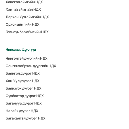
Хөвсгөл аймгийн НДХ
Хэнтий аймгийн НДХ
Дархан-Уул аймгийн НДХ
Орхон аймгийн НДХ
Говьсүмбэр аймгийн НДХ
Нийслэл, Дүүргүүд
Чингэлтэй дүүргийн НДХ
Сонгинхайрхан дүүргийн НДХ
Баянгол дүүрэг НДХ
Хан-Уул дүүрэг НДХ
Баянзүрх дүүрэг НДХ
Сүхбаатар дүүрэг НДХ
Багануур дүүрэг НДХ
Налайх дүүрэг НДХ
Багахангай дүүрэг НДХ