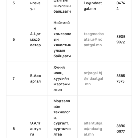
шалгалт
5
нгөнз
l.e@ndaat
0474
ын улсын
ул
gal.mn
4
байцаагч
Нийгмий
н
А.Цэг
хамгаалл
tsegmedba
8905
6
мэдб
ын
atar.a@nd
9972
аатар
хяналтын
aatgal.mn
улсын
байцаагч
Хүний
нөөц,
azjargal.bj
Б.Азж
8585
7
хуулийн
@ndaatgal
аргал
7575
мэргэжи
.mn
лтэн
Мэдээлл
ийн
технолог
и,
Э.Алт
сургалт,
altantulga.
8896
8
антул
сурталчи
e@ndaatg
0977
га
лгаа
al.mn