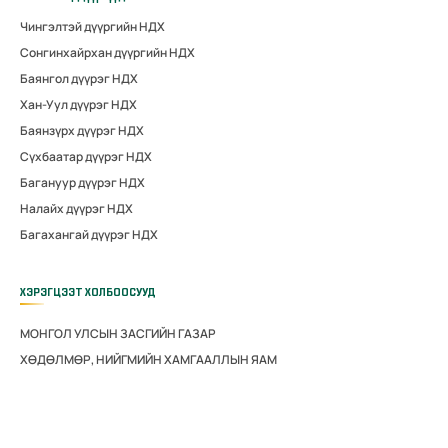
Чингэлтэй дүүргийн НДХ
Сонгинхайрхан дүүргийн НДХ
Баянгол дүүрэг НДХ
Хан-Уул дүүрэг НДХ
Баянзүрх дүүрэг НДХ
Сүхбаатар дүүрэг НДХ
Багануур дүүрэг НДХ
Налайх дүүрэг НДХ
Багахангай дүүрэг НДХ
ХЭРЭГЦЭЭТ ХОЛБООСУУД
МОНГОЛ УЛСЫН ЗАСГИЙН ГАЗАР
ХӨДӨЛМӨР, НИЙГМИЙН ХАМГААЛЛЫН ЯАМ