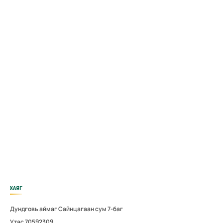
ХАЯГ
Дундговь аймаг Сайнцагаан сум 7-баг
Утас 70592309