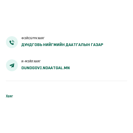
ФЭЙСБҮҮК ХАЯГ
ДУНДГОВЬ НИЙГМИЙН ДААТГАЛЫН ГАЗАР
И-МЭЙЛ ХАЯГ
DUNDGOVI.NDAATGAL.MN
Хаяг