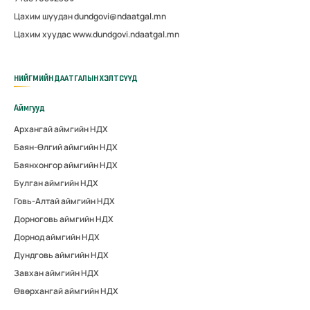
Цахим шуудан dundgovi@ndaatgal.mn
Цахим хуудас www.dundgovi.ndaatgal.mn
НИЙГМИЙН ДААТГАЛЫН ХЭЛТСҮҮД
Аймгууд
Архангай аймгийн НДХ
Баян-Өлгий аймгийн НДХ
Баянхонгор аймгийн НДХ
Булган аймгийн НДХ
Говь-Алтай аймгийн НДХ
Дорноговь аймгийн НДХ
Дорнод аймгийн НДХ
Дундговь аймгийн НДХ
Завхан аймгийн НДХ
Өвөрхангай аймгийн НДХ