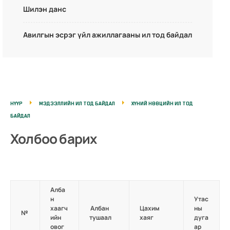
Шилэн данс
Авилгын эсрэг үйл ажиллагааны ил тод байдал
НҮҮР
МЭДЭЭЛЛИЙН ИЛ ТОД БАЙДАЛ
ХҮНИЙ НӨӨЦИЙН ИЛ ТОД
БАЙДАЛ
Холбоо барих
Алба
н
Утас
хаагч
Албан
Цахим
ны
№
ийн
тушаал
хаяг
дуга
овог
ар