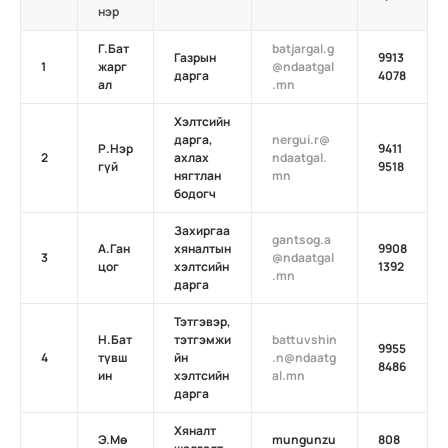
нэр
Г.Бат
batjargal.g
Газрын
9913
1
жарг
@ndaatgal
дарга
4078
ал
.mn
Хэлтсийн
дарга,
nergui.r@
Р.Нэр
9411
2
ахлах
ndaatgal.
гүй
9518
нягтлан
mn
бодогч
Захиргаа
gantsog.a
А.Ган
хяналтын
9908
3
@ndaatgal
цог
хэлтсийн
1392
.mn
дарга
Тэтгэвэр,
Н.Бат
тэтгэмжи
battuvshin
9955
4
түвш
йн
.n@ndaatg
8486
ин
хэлтсийн
al.mn
дарга
Хяналт
Э.Мө
mungunzu
808