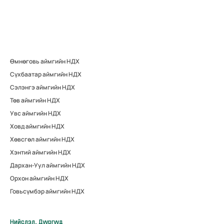
Өмнөговь аймгийн НДХ
Сүхбаатар аймгийн НДХ
Сэлэнгэ аймгийн НДХ
Төв аймгийн НДХ
Увс аймгийн НДХ
Ховд аймгийн НДХ
Хөвсгөл аймгийн НДХ
Хэнтий аймгийн НДХ
Дархан-Уул аймгийн НДХ
Орхон аймгийн НДХ
Говьсүмбэр аймгийн НДХ
Нийслэл, Дүүргүүд