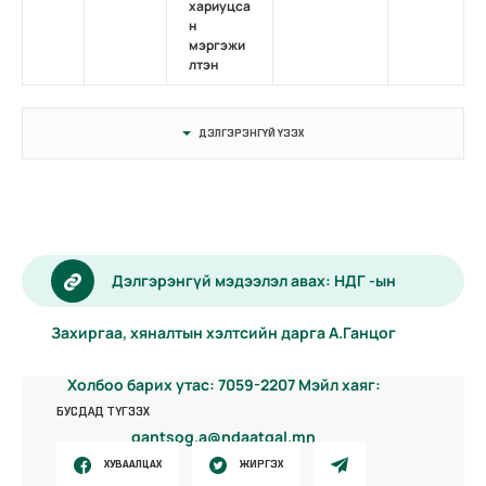
хариуцса
н
мэргэжи
лтэн
ДЭЛГЭРЭНГҮЙ ҮЗЭХ
Дэлгэрэнгүй мэдээлэл авах: НДГ -ын
Захиргаа, хяналтын хэлтсийн дарга А.Ганцог
Холбоо барих утас: 7059-2207 Мэйл хаяг:
БУСДАД ТҮГЭЭХ
gantsog.a@ndaatgal.mn
ХУВААЛЦАХ
ЖИРГЭХ