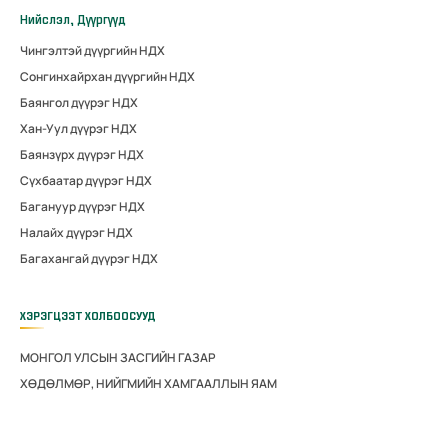
Нийслэл, Дүүргүүд
Чингэлтэй дүүргийн НДХ
Сонгинхайрхан дүүргийн НДХ
Баянгол дүүрэг НДХ
Хан-Уул дүүрэг НДХ
Баянзүрх дүүрэг НДХ
Сүхбаатар дүүрэг НДХ
Багануур дүүрэг НДХ
Налайх дүүрэг НДХ
Багахангай дүүрэг НДХ
ХЭРЭГЦЭЭТ ХОЛБООСУУД
МОНГОЛ УЛСЫН ЗАСГИЙН ГАЗАР
ХӨДӨЛМӨР, НИЙГМИЙН ХАМГААЛЛЫН ЯАМ