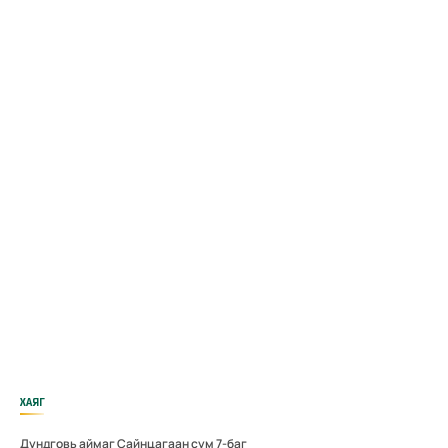
ХАЯГ
Дундговь аймаг Сайнцагаан сум 7-баг