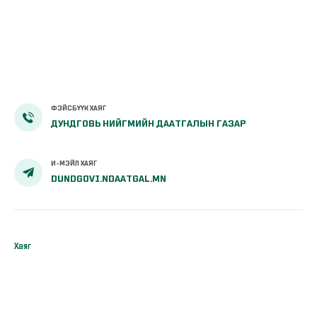
ФЭЙСБҮҮК ХАЯГ
ДУНДГОВЬ НИЙГМИЙН ДААТГАЛЫН ГАЗАР
И-МЭЙЛ ХАЯГ
DUNDGOVI.NDAATGAL.MN
Хаяг