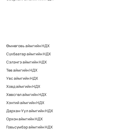
Өмнөговь аймгийн НДХ
Сүхбаатар аймгийн НДХ
Сэлэнгэ аймгийн НДХ
Төв аймгийн НДХ
Увс аймгийн НДХ
Ховд аймгийн НДХ
Хөвсгөл аймгийн НДХ
Хэнтий аймгийн НДХ
Дархан-Уул аймгийн НДХ
Орхон аймгийн НДХ
Говьсүмбэр аймгийн НДХ