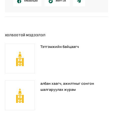
ХУВААЛЦАХ
ЖИРГЭХ
ХОЛБООТОЙ МЭДЭЭЛЭЛ
Тэтгэмжийн байцаагч
албан хаагч, ажилтныг сонгон
шалгаруулах журам