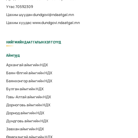
Утас 70592309
Цахим шуудан dundgovi@ndaatgal.mn
Цахим хуудас www.dundgovi.ndaatgal.mn
НИЙГМИЙН ДААТГАЛЫН ХЭЛТСҮҮД
Аймгууд
Архангай аймгийн НДХ
Баян-Өлгий аймгийн НДХ
Баянхонгор аймгийн НДХ
Булган аймгийн НДХ
Говь-Алтай аймгийн НДХ
Дорноговь аймгийн НДХ
Дорнод аймгийн НДХ
Дундговь аймгийн НДХ
Завхан аймгийн НДХ
Өвөрхангай аймгийн НДХ