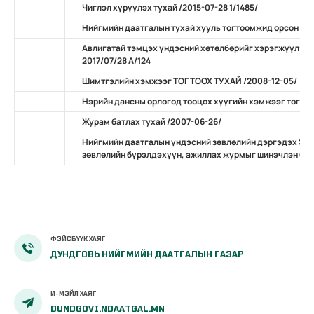
Чиглэл хүрүүлэх тухай /2015-07-28 1/1485/
Нийгмийн даатгалын тухай хууль тогтоомжид орсон нэ
Авлигатай тэмцэх үндэсний хөтөлбөрийг хэрэгжүүлэх 
2017/07/28 А/124
Шимтгэлийн хэмжээг ТОГТООХ ТУХАЙ /2008-12-05/
Нэрийн дансны орлогод тооцох хүүгийн хэмжээг тогтоо
Журам батлах тухай /2007-06-26/
Нийгмийн даатгалын үндэсний зөвлөлийн дэргэдэх Эр
зөвлөлийн бүрэлдэхүүн, ажиллах журмыг шинэчлэн бат
ФЭЙСБҮҮК ХАЯГ
ДУНДГОВЬ НИЙГМИЙН ДААТГАЛЫН ГАЗАР
И-МЭЙЛ ХАЯГ
DUNDGOVI.NDAATGAL.MN