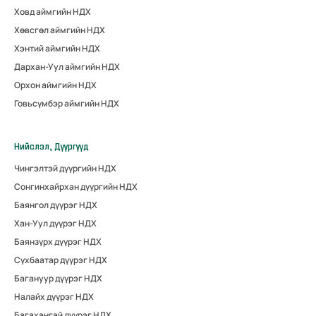
Ховд аймгийн НДХ
Хөвсгөл аймгийн НДХ
Хэнтий аймгийн НДХ
Дархан-Уул аймгийн НДХ
Орхон аймгийн НДХ
Говьсүмбэр аймгийн НДХ
Нийслэл, Дүүргүүд
Чингэлтэй дүүргийн НДХ
Сонгинхайрхан дүүргийн НДХ
Баянгол дүүрэг НДХ
Хан-Уул дүүрэг НДХ
Баянзүрх дүүрэг НДХ
Сүхбаатар дүүрэг НДХ
Багануур дүүрэг НДХ
Налайх дүүрэг НДХ
Багахангай дүүрэг НДХ