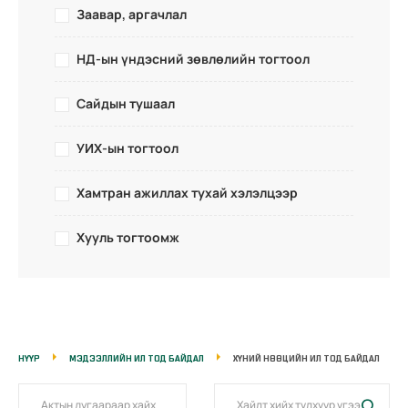
Заавар, аргачлал
НД-ын үндэсний зөвлөлийн тогтоол
Сайдын тушаал
УИХ-ын тогтоол
Хамтран ажиллах тухай хэлэлцээр
Хууль тогтоомж
НҮҮР
МЭДЭЭЛЛИЙН ИЛ ТОД БАЙДАЛ
ХҮНИЙ НӨӨЦИЙН ИЛ ТОД БАЙДАЛ