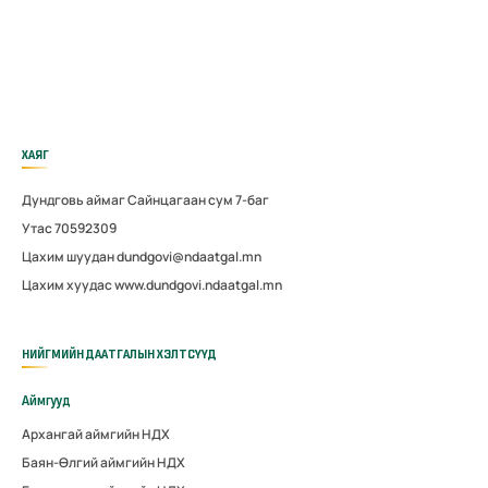
ХАЯГ
Дундговь аймаг Сайнцагаан сум 7-баг
Утас 70592309
Цахим шуудан dundgovi@ndaatgal.mn
Цахим хуудас www.dundgovi.ndaatgal.mn
НИЙГМИЙН ДААТГАЛЫН ХЭЛТСҮҮД
Аймгууд
Архангай аймгийн НДХ
Баян-Өлгий аймгийн НДХ