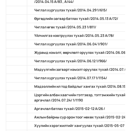
/2014.04.15 А/83 , А/44/
Чиглэл хүргүүлэх тухай /2014.04.29 1/615/
Өргөдлийн загвар батлах тухай /2014.05.13 А/72/
Чиглэл өгөх тухай /2014.05.23 1/811/
Үйлчилгээ нэвтрүүлэх тухай /2014.05.23 А/78/
Чиглэл хүргүүлэх тухай /2014.06.04 1/901/
Журамд нэмэлт, өөрчлөлт оруулах тухай /2014.06.06 А/
Чиглэл хүргүүлэх тухай /2014.06.12 1/966/
Мэдүүлгийн загварт нэмэлт оруулах тухай /2014.07.07 
Чиглэл хүргүүлэх тухай /2014.07.17 1/1154/
Мэдээллийн ил тод байдлыг хангах тухай /2014.08.15 А/
Цэргийн албан хаагчийн тэтгэвэр, тэтгэмжийн тухай х
аргачлал /2014.07.24/ 1/1190
Аргачлал батлах тухай /2015-02-12 А/26 /
Ажлын байрны сур орон тоог нөхөх тухай /2015-02-24 А/
Хуулийн хэрэгжилтийг хангуулах тухай /2015-05-07 11/