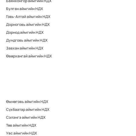
Баянхонгор аймгийн НДХ
Булган аймгийн НДХ
Говь-Алтай аймгийн НДХ
Дорноговь аймгийн НДХ
Дорнод аймгийн НДХ
Дундговь аймгийн НДХ
Завхан аймгийн НДХ
Өвөрхангай аймгийн НДХ
Өмнөговь аймгийн НДХ
Сүхбаатар аймгийн НДХ
Сэлэнгэ аймгийн НДХ
Төв аймгийн НДХ
Увс аймгийн НДХ