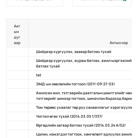
Акт
ын
дуг
аар
Актын нэр
Шийдвэр хүргүүлэх, заавар батлах тухай
Шийдвэр хүргүүлэх, журам батлах, ажил мэргэжлийн ж
батлах тухай
tet
ЭМД-ын зөвлөлийн тогтоол /2011-09-27-03/
Ажилсан жил, тэтгэврийн даатгалын шимтгэлийг нөхөн
тэтгэврийг шинээр тогтоох, шинэчлэн бодоход баримтлах
Том төрөөс ухаалаг төр рүү санаачлагыг хэрэгжүүлэх ту
Чиглэл өгөх тухай /2014.03.05 1/337/
Өргөдлийн загвар батлах тухай /2014.03.24 А/52/
Цалин, нэмэгдэл тогтоох, хөнгөлөлт эдлүүлэх ажилсан