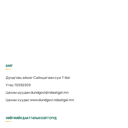
ХАЯГ
Дундговь аймаг Сайнцагаан сум 7-баг
Утас 70592309
Цахим шуудан dundgovi@ndaatgal.mn
Цахим хуудас www.dundgovi.ndaatgal.mn
НИЙГМИЙН ДААТГАЛЫН ХЭЛТСҮҮД