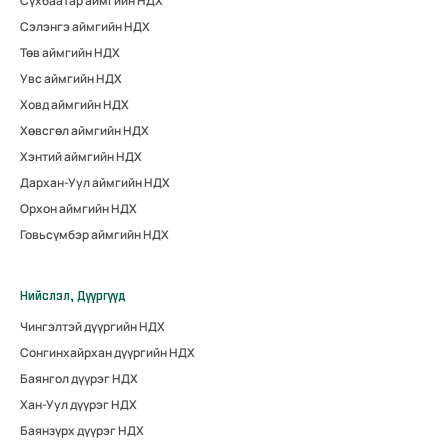
Сүхбаатар аймгийн НДХ
Сэлэнгэ аймгийн НДХ
Төв аймгийн НДХ
Увс аймгийн НДХ
Ховд аймгийн НДХ
Хөвсгөл аймгийн НДХ
Хэнтий аймгийн НДХ
Дархан-Уул аймгийн НДХ
Орхон аймгийн НДХ
Говьсүмбэр аймгийн НДХ
Нийслэл, Дүүргүүд
Чингэлтэй дүүргийн НДХ
Сонгинхайрхан дүүргийн НДХ
Баянгол дүүрэг НДХ
Хан-Уул дүүрэг НДХ
Баянзүрх дүүрэг НДХ