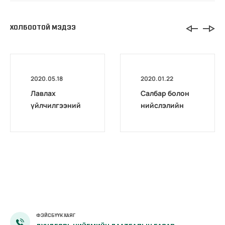
ХОЛБООТОЙ МЭДЭЭ
2020.05.18
2020.01.22
Лавлах
Салбар болон
үйлчилгээний
нийслэлийн
тайлан /2015-
дүүргийн
03/
эмнэлэг
хөдөлмөрийн
магадлах
комиссын
тайлангийн
хурал зохион
байгуулав.
ФЭЙСБҮҮК ХАЯГ