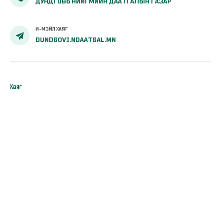
ДУНДГОВЬ НИЙГМИЙН ДААТГАЛЫН ГАЗАР
И-МЭЙЛ ХАЯГ
DUNDGOVI.NDAATGAL.MN
Хаяг