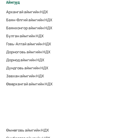
Аймгууд
Архангай аймгийн НДХ
Баян-Өлгий аймгийн НДХ
Баянхонгор аймгийн НДХ
Булган аймгийн НДХ
Говь-Алтай аймгийн НДХ
Дорноговь аймгийн НДХ
Дорнод аймгийн НДХ
Дундговь аймгийн НДХ
Завхан аймгийн НДХ
Өвөрхангай аймгийн НДХ
Өмнөговь аймгийн НДХ