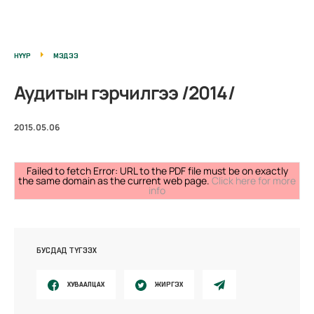
НҮҮР
МЭДЭЭ
Аудитын гэрчилгээ /2014/
2015.05.06
Failed to fetch Error: URL to the PDF file must be on exactly
the same domain as the current web page.
Click here for more
info
БУСДАД ТҮГЭЭХ
ХУВААЛЦАХ
ЖИРГЭХ