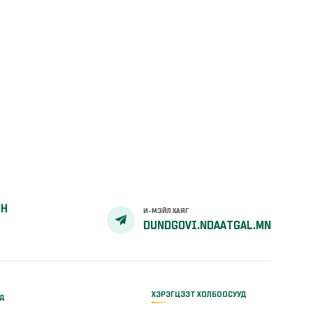
ЙН
И-МЭЙЛ ХАЯГ
DUNDGOVI.NDAATGAL.MN
ХЭРЭГЦЭЭТ ХОЛБООСУУД
үд