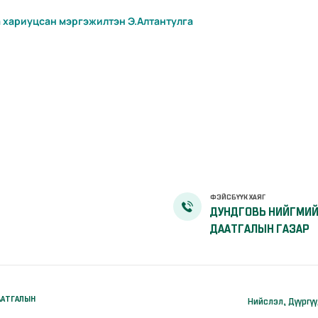
а хариуцсан мэргэжилтэн Э.Алтантулга
ФЭЙСБҮҮК ХАЯГ
ДУНДГОВЬ НИЙГМИ
ДААТГАЛЫН ГАЗАР
ААТГАЛЫН
Нийслэл, Дүүргү