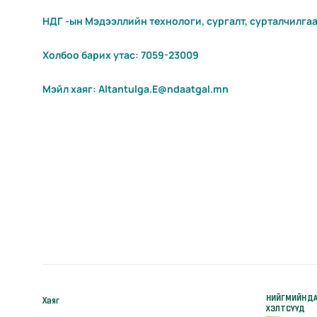
НДГ -ын Мэдээллийн технологи, сургалт, сурталчилга
Холбоо барих утас: 7059-23009
Мэйл хаяг: Altantulga.E@ndaatgal.mn
НИЙГМИЙН Д
Хаяг
ХЭЛТСҮҮД