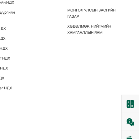
гийн НДХ
МОНГОЛ УЛСЫН ЗАСГИЙН
дүүргийн
ГАЗАР
ХӨДӨЛМӨР, НИЙГМИЙН
НДХ
ХАМГААЛЛЫН ЯАМ
НДХ
 НДХ
эг НДХ
 НДХ
НДХ
эг НДХ