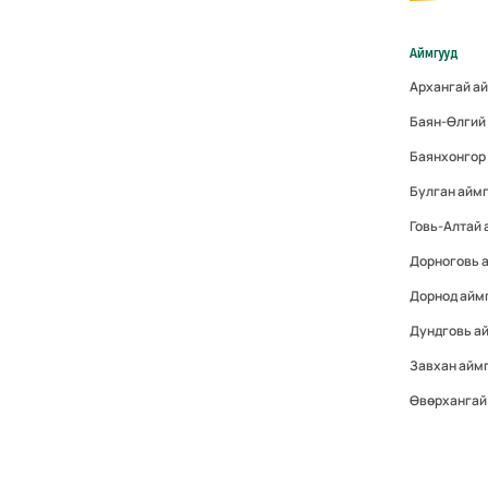
Аймгууд
Архангай а
Баян-Өлгий
Баянхонгор
Булган айм
Говь-Алтай
Дорноговь 
Дорнод айм
Дундговь а
Завхан айм
Өвөрхангай