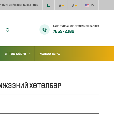
, НИЙГМИЙН ХАМГААЛЛЫН ЯАМ
EN
ТАНД ТУСЛАХ ХЭРЭГЛЭГЧИЙН ЛАВЛАХ
7059-2309
ИЛ ТОД БАЙДАЛ
ХОЛБОО БАРИХ
ЭМЖЭЭНИЙ ХӨТӨЛБӨР