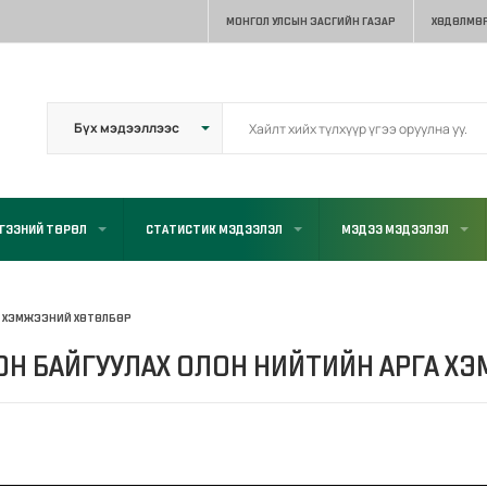
МОНГОЛ УЛСЫН ЗАСГИЙН ГАЗАР
ХӨДӨЛМӨР
ГЭЭНИЙ ТӨРӨЛ
СТАТИСТИК МЭДЭЭЛЭЛ
МЭДЭЭ МЭДЭЭЛЭЛ
ГА ХЭМЖЭЭНИЙ ХӨТӨЛБӨР
Н БАЙГУУЛАХ ОЛОН НИЙТИЙН АРГА Х