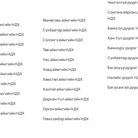
Чингэлтэй дүүр
Сонгинхайрхан 
НДХ
Өмнөговь аймгийн НДХ
ймгийн НДХ
Баянгол дүүрэг 
Сүхбаатар аймгийн НДХ
 аймгийн НДХ
Хан-Уул дүүрэг 
Сэлэнгэ аймгийн НДХ
 аймгийн НДХ
Баянзүрх дүүрэг
Төв аймгийн НДХ
гийн НДХ
Сүхбаатар дүүр
Увс аймгийн НДХ
 аймгийн НДХ
Багануур дүүрэг
Ховд аймгийн НДХ
аймгийн НДХ
Налайх дүүрэг 
Хөвсгөл аймгийн НДХ
гийн НДХ
Багахангай дүүр
Хэнтий аймгийн НДХ
ймгийн НДХ
Дархан-Уул аймгийн НДХ
гийн НДХ
Орхон аймгийн НДХ
 аймгийн НДХ
Говьсүмбэр аймгийн НДХ