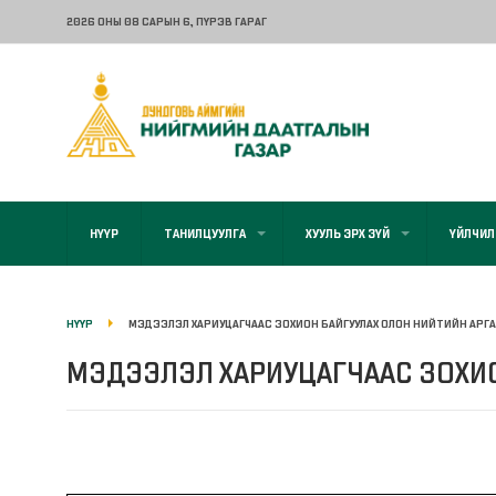
2026 ОНЫ 08 САРЫН 6
, ПҮРЭВ ГАРАГ
НҮҮР
ТАНИЛЦУУЛГА
ХУУЛЬ ЭРХ ЗҮЙ
ҮЙЛЧИЛ
НҮҮР
МЭДЭЭЛЭЛ ХАРИУЦАГЧААС ЗОХИОН БАЙГУУЛАХ ОЛОН НИЙТИЙН АР
МЭДЭЭЛЭЛ ХАРИУЦАГЧААС ЗОХИО