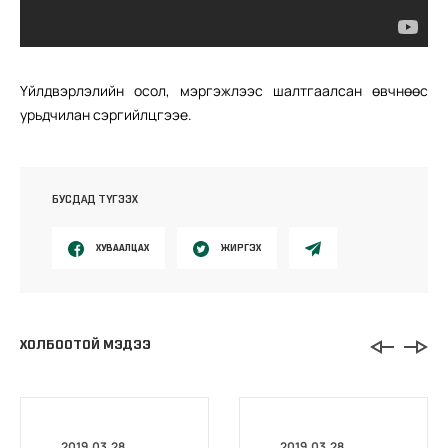
Үйлдвэрлэлийн осол, мэргэжлээс шалтгаалсан өвчнөөс
урьдчилан сэргийлцгээе.
БУСДАД ТҮГЭЭХ
ХУВААЛЦАХ
ЖИРГЭХ
ХОЛБООТОЙ МЭДЭЭ
2019.03.28
2019.03.28