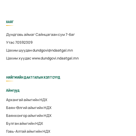
ХАЯГ
Дундговь аймаг Сайнцагаан сум 7-баг
Утас 70592309
Цахим шуудан dundgovi@ndaatgal.mn
Цахим хуудас www.dundgovi.ndaatgal.mn
НИЙГМИЙН ДААТГАЛЫН ХЭЛТСҮҮД
Аймгууд
Архангай аймгийн НДХ
Баян-Өлгий аймгийн НДХ
Баянхонгор аймгийн НДХ
Булган аймгийн НДХ
Говь-Алтай аймгийн НДХ