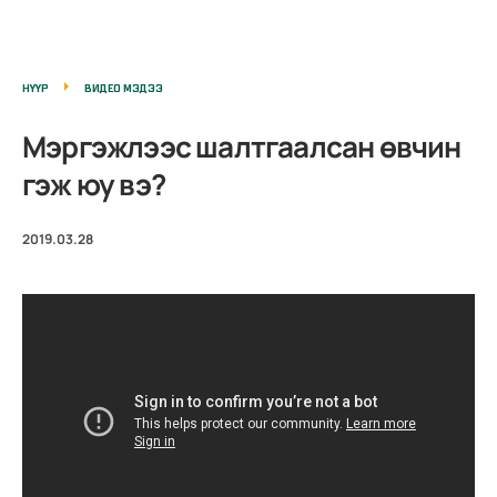
НҮҮР
ВИДЕО МЭДЭЭ
Мэргэжлээс шалтгаалсан өвчин
гэж юу вэ?
2019.03.28