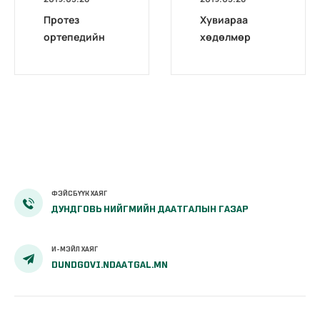
Протез
Хувиараа
ортепедийн
хөдөлмөр
зардлыг
эрхлэгчид
ҮОМШӨ-ний
тохиолдож
даатгалын
болох
сангаас
үйлдвэрлэлий
санхүүжүүлэх
н ослын
тухай
эрсдэлт хүчин
зүйл
ФЭЙСБҮҮК ХАЯГ
ДУНДГОВЬ НИЙГМИЙН ДААТГАЛЫН ГАЗАР
И-МЭЙЛ ХАЯГ
DUNDGOVI.NDAATGAL.MN