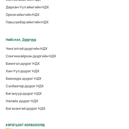
Дархан-Уул аймгийн НДХ
Орхон аймгийн НДХ
Говьсүмбэр аймгийн НДХ
Нийслэл, Дүүргүүд
Чингэлтэй дүүргийн НДХ
Сонгинхайрхан дүүргийн НДХ
Баянгол дүүрэг НДХ
Хан-Уул дүүрэг НДХ
Баянзүрх дүүрэг НДХ
Сүхбаатар дүүрэг НДХ
Багануур дүүрэг НДХ
Налайх дүүрэг НДХ
Багахангай дүүрэг НДХ
ХЭРЭГЦЭЭТ ХОЛБООСУУД