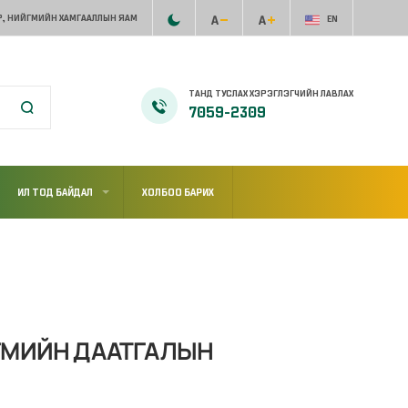
, НИЙГМИЙН ХАМГААЛЛЫН ЯАМ
EN
ТАНД ТУСЛАХ ХЭРЭГЛЭГЧИЙН ЛАВЛАХ
7059-2309
ИЛ ТОД БАЙДАЛ
ХОЛБОО БАРИХ
ГМИЙН ДААТГАЛЫН