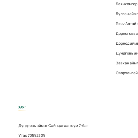
Баянхонгор
Булган айм
Говь-Алтай
Дорноговь 
Дорнод айм
Дундговь а
Завхан айм
Өвөрхангай
ХАЯГ
Дундговь аймаг Сайнцагаан сум 7-баг
Утас 70592309