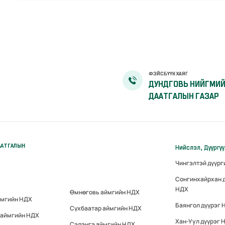
ФЭЙСБҮҮК ХАЯГ
ДУНДГОВЬ НИЙГМИ
ДААТГАЛЫН ГАЗАР
ААТГАЛЫН
Нийслэл, Дүүргү
Чингэлтэй дүүр
Сонгинхайрхан 
НДХ
Өмнөговь аймгийн НДХ
ймгийн НДХ
Баянгол дүүрэг 
Сүхбаатар аймгийн НДХ
 аймгийн НДХ
Хан-Уул дүүрэг 
Сэлэнгэ аймгийн НДХ