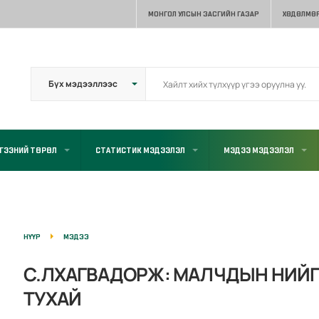
МОНГОЛ УЛСЫН ЗАСГИЙН ГАЗАР
ХӨДӨЛМӨР
ГЭЭНИЙ ТӨРӨЛ
СТАТИСТИК МЭДЭЭЛЭЛ
МЭДЭЭ МЭДЭЭЛЭЛ
НҮҮР
МЭДЭЭ
С.ЛХАГВАДОРЖ: МАЛЧДЫН НИЙ
ТУХАЙ