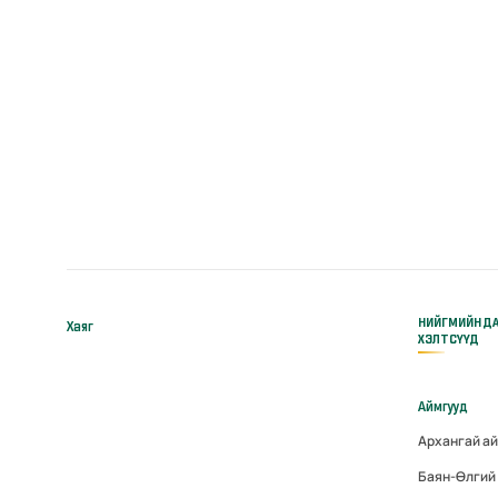
НИЙГМИЙН Д
Хаяг
ХЭЛТСҮҮД
Аймгууд
Архангай а
Баян-Өлгий