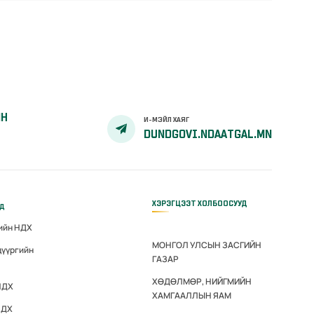
ЙН
И-МЭЙЛ ХАЯГ
DUNDGOVI.NDAATGAL.MN
ХЭРЭГЦЭЭТ ХОЛБООСУУД
үд
гийн НДХ
МОНГОЛ УЛСЫН ЗАСГИЙН
дүүргийн
ГАЗАР
ХӨДӨЛМӨР, НИЙГМИЙН
НДХ
ХАМГААЛЛЫН ЯАМ
НДХ