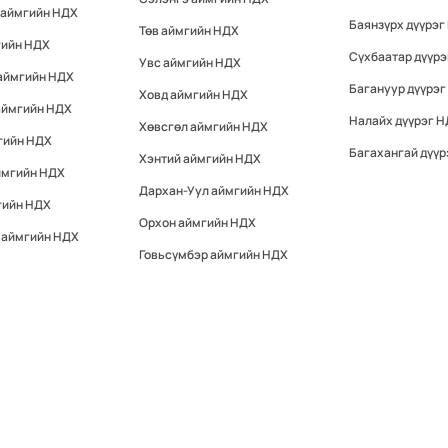
 аймгийн НДХ
Баянзүрх дүүрэг
Төв аймгийн НДХ
гийн НДХ
Сүхбаатар дүүр
Увс аймгийн НДХ
 аймгийн НДХ
Багануур дүүрэг
Ховд аймгийн НДХ
аймгийн НДХ
Налайх дүүрэг 
Хөвсгөл аймгийн НДХ
гийн НДХ
Багахангай дүүр
Хэнтий аймгийн НДХ
ймгийн НДХ
Дархан-Уул аймгийн НДХ
гийн НДХ
Орхон аймгийн НДХ
 аймгийн НДХ
Говьсүмбэр аймгийн НДХ