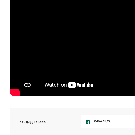
ХУВААЛЦАХ
БУСДАД ТҮГЭЭХ