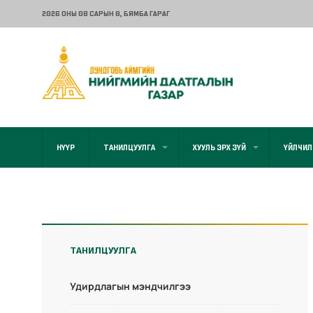
2026 ОНЫ 08 САРЫН 8
, БЯМБА ГАРАГ
НҮҮР
ТАНИЛЦУУЛГА
ХУУЛЬ ЭРХ ЗҮЙ
ҮЙЛЧИЛ
ТАНИЛЦУУЛГА
Удирдлагын мэндчилгээ