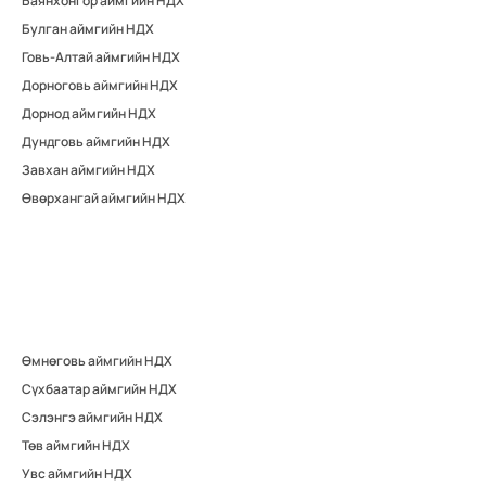
Баянхонгор аймгийн НДХ
Булган аймгийн НДХ
Говь-Алтай аймгийн НДХ
Дорноговь аймгийн НДХ
Дорнод аймгийн НДХ
Дундговь аймгийн НДХ
Завхан аймгийн НДХ
Өвөрхангай аймгийн НДХ
Өмнөговь аймгийн НДХ
Сүхбаатар аймгийн НДХ
Сэлэнгэ аймгийн НДХ
Төв аймгийн НДХ
Увс аймгийн НДХ