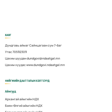
ХАЯГ
Дундговь аймаг Сайнцагаан сум 7-баг
Утас 70592309
Цахим шуудан dundgovi@ndaatgal.mn
Цахим хуудас www.dundgovi.ndaatgal.mn
НИЙГМИЙН ДААТГАЛЫН ХЭЛТСҮҮД
Аймгууд
Архангай аймгийн НДХ
Баян-Өлгий аймгийн НДХ