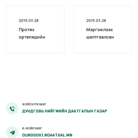
2019.03.28
2019.03.28
Протез
Мэргэжлээс
ортепедийн
шалтгаалсан
зардлыг
өвчин гэж юу
ҮОМШӨ-ний
вэ?
даатгалын
сангаас
санхүүжүүлэх
тухай
ФЭЙСБҮҮК ХАЯГ
ДУНДГОВЬ НИЙГМИЙН ДААТГАЛЫН ГАЗАР
И-МЭЙЛ ХАЯГ
DUNDGOVI.NDAATGAL.MN