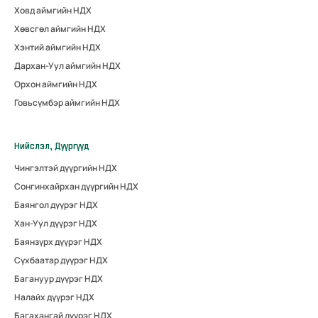
Ховд аймгийн НДХ
Хөвсгөл аймгийн НДХ
Хэнтий аймгийн НДХ
Дархан-Уул аймгийн НДХ
Орхон аймгийн НДХ
Говьсүмбэр аймгийн НДХ
Нийслэл, Дүүргүүд
Чингэлтэй дүүргийн НДХ
Сонгинхайрхан дүүргийн НДХ
Баянгол дүүрэг НДХ
Хан-Уул дүүрэг НДХ
Баянзүрх дүүрэг НДХ
Сүхбаатар дүүрэг НДХ
Багануур дүүрэг НДХ
Налайх дүүрэг НДХ
Багахангай дүүрэг НДХ