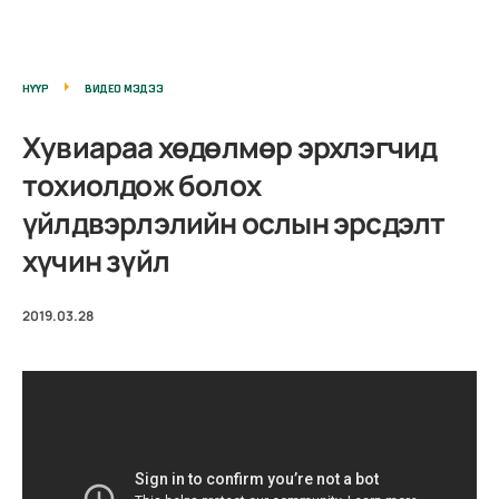
НҮҮР
ВИДЕО МЭДЭЭ
Хувиараа хөдөлмөр эрхлэгчид
тохиолдож болох
үйлдвэрлэлийн ослын эрсдэлт
хүчин зүйл
2019.03.28