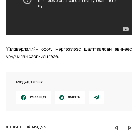
Үйлдвэрлэлийн осол, мэргэжлээс шалтгаалсан өвчнөөс
урьдчилан сэргийлцгээе.
БУСДАД ТҮГЭЭХ
ХУВААЛЦАХ
ЖИРГЭХ
ХОЛБООТОЙ МЭДЭЭ