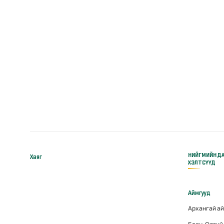
НИЙГМИЙН Д
Хаяг
ХЭЛТСҮҮД
Аймгууд
Архангай а