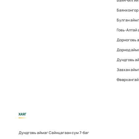
Баян-Өлгий
Баянхонгор
Булган айм
Говь-Алтай
Дорноговь 
Дорнод айм
Дундговь а
Завхан айм
Өвөрхангай
ХАЯГ
Дундговь аймаг Сайнцагаан сум 7-баг