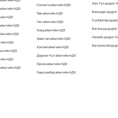
 аймгийн НДХ
Хан-Уул дүүрэг 
Сэлэнгэ аймгийн НДХ
 аймгийн НДХ
Баянзүрх дүүрэг
Төв аймгийн НДХ
гийн НДХ
Сүхбаатар дүүр
Увс аймгийн НДХ
 аймгийн НДХ
Багануур дүүрэг
Ховд аймгийн НДХ
аймгийн НДХ
Налайх дүүрэг 
Хөвсгөл аймгийн НДХ
гийн НДХ
Багахангай дүүр
Хэнтий аймгийн НДХ
ймгийн НДХ
Дархан-Уул аймгийн НДХ
гийн НДХ
Орхон аймгийн НДХ
 аймгийн НДХ
Говьсүмбэр аймгийн НДХ