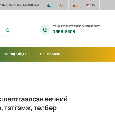
, НИЙГМИЙН ХАМГААЛЛЫН ЯАМ
EN
ТАНД ТУСЛАХ ХЭРЭГЛЭГЧИЙН ЛАВЛАХ
7059-2309
ИЛ ТОД БАЙДАЛ
ХОЛБОО БАРИХ
с шалтгаалсан өвчний
, тэтгэмж, төлбөр