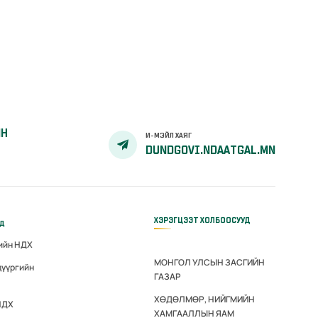
ЙН
И-МЭЙЛ ХАЯГ
DUNDGOVI.NDAATGAL.MN
ХЭРЭГЦЭЭТ ХОЛБООСУУД
үд
гийн НДХ
МОНГОЛ УЛСЫН ЗАСГИЙН
дүүргийн
ГАЗАР
ХӨДӨЛМӨР, НИЙГМИЙН
НДХ
ХАМГААЛЛЫН ЯАМ