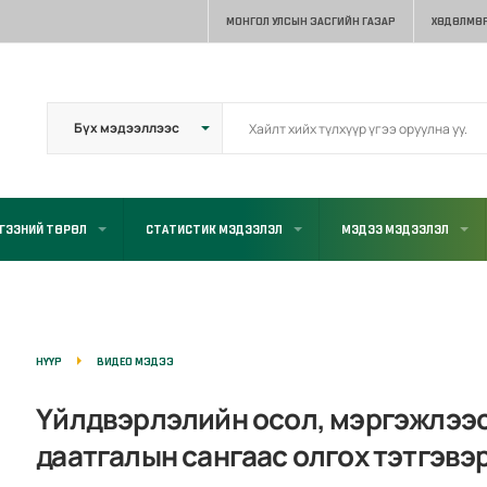
МОНГОЛ УЛСЫН ЗАСГИЙН ГАЗАР
ХӨДӨЛМӨР
ГЭЭНИЙ ТӨРӨЛ
СТАТИСТИК МЭДЭЭЛЭЛ
МЭДЭЭ МЭДЭЭЛЭЛ
НҮҮР
ВИДЕО МЭДЭЭ
Үйлдвэрлэлийн осол, мэргэжлээ
даатгалын сангаас олгох тэтгэвэр