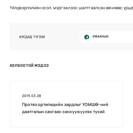
Үйлдвэрлэлийн осол, мэргэжлээс шалтгаалсан өвчнөөс урь
ХУВААЛЦАХ
БУСДАД ТҮГЭЭХ
ХОЛБООТОЙ МЭДЭЭ
2019.03.28
Протез ортепедийн зардлыг ҮОМШӨ-ний
даатгалын сангаас санхүүжүүлэх тухай