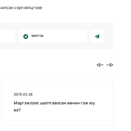
дчилсан сэргийлцгээе
ЖИРГЭХ
2019.03.28
Мэргэжлээс шалтгаалсан өвчин гэж юу
вэ?