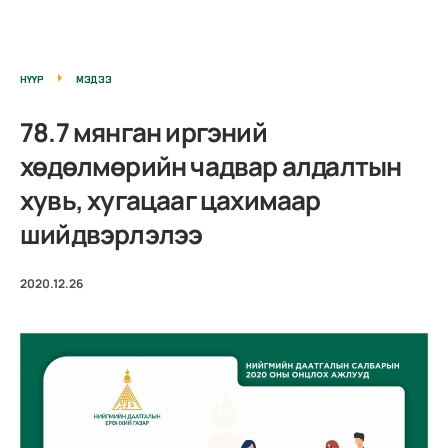
НҮҮР
МЭДЭЭ
78.7 мянган иргэний
хөдөлмөрийн чадвар алдалтын
хувь, хугацааг цахимаар
шийдвэрлэлээ
2020.12.26