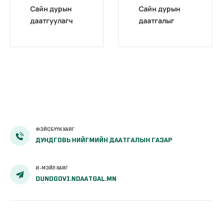
Сайн дурын
Сайн дурын
даатгуулагч
даатгалыг
эхийн
бүрэн
жирэмсний
цахимжууллаа.
болон
амаржсаны
тэтгэмжийг
100 хувиар
олгож эхэллээ
ФЭЙСБҮҮК ХАЯГ
ДУНДГОВЬ НИЙГМИЙН ДААТГАЛЫН ГАЗАР
И-МЭЙЛ ХАЯГ
DUNDGOVI.NDAATGAL.MN