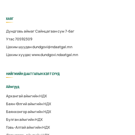
ХАЯГ
Дундговь аймаг Сайнцагаан сум 7-баг
Утас 70592309
Цахим шуудан dundgovi@ndaatgal.mn
Цахим хуудас www.dundgovi.ndaatgal.mn
НИЙГМИЙН ДААТГАЛЫН ХЭЛТСҮҮД
Аймгууд
Архангай аймгийн НДХ
Баян-Өлгий аймгийн НДХ
Баянхонгор аймгийн НДХ
Булган аймгийн НДХ
Говь-Алтай аймгийн НДХ