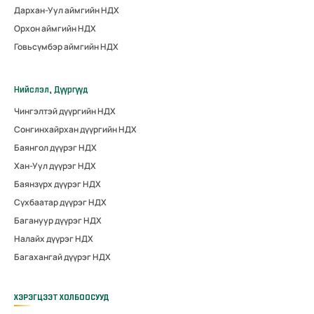
Дархан-Уул аймгийн НДХ
Орхон аймгийн НДХ
Говьсүмбэр аймгийн НДХ
Нийслэл, Дүүргүүд
Чингэлтэй дүүргийн НДХ
Сонгинхайрхан дүүргийн НДХ
Баянгол дүүрэг НДХ
Хан-Уул дүүрэг НДХ
Баянзүрх дүүрэг НДХ
Сүхбаатар дүүрэг НДХ
Багануур дүүрэг НДХ
Налайх дүүрэг НДХ
Багахангай дүүрэг НДХ
ХЭРЭГЦЭЭТ ХОЛБООСУУД