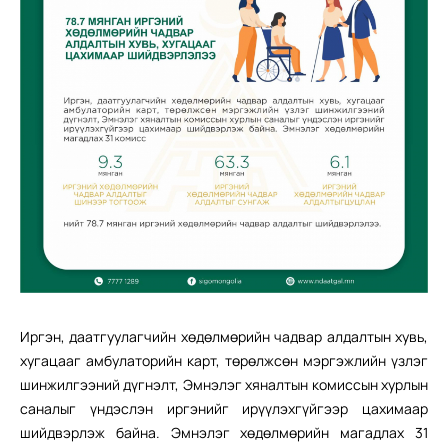
Иргэн, даатгуулагчийн хөдөлмөрийн чадвар алдалтын хувь,
хугацааг амбулаторийн карт, төрөлжсөн мэргэжлийн үзлэг
шинжилгээний дүгнэлт, Эмнэлэг хяналтын комиссын хурлын
саналыг үндэслэн иргэнийг ирүүлэхгүйгээр цахимаар
шийдвэрлэж байна. Эмнэлэг хөдөлмөрийн магадлах 31