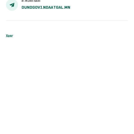
И-МЭЙЛ ХАЯГ
DUNDGOVI.NDAATGAL.MN
Хаяг