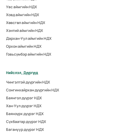
Увс аймгийн НДХ
Ховд аймгийн НДХ
Хөвсгөл аймгийн НДХ
Хэнтий аймгийн НДХ
Дархан-Уул аймгийн НДХ
Орхон аймгийн НДХ
Говьсүмбэр аймгийн НДХ
Нийслэл, Дүүргүүд
Чингэлтэй дүүргийн НДХ
Сонгинхайрхан дүүргийн НДХ
Баянгол дүүрэг НДХ
Хан-Уул дүүрэг НДХ
Баянзүрх дүүрэг НДХ
Сүхбаатар дүүрэг НДХ
Багануур дүүрэг НДХ