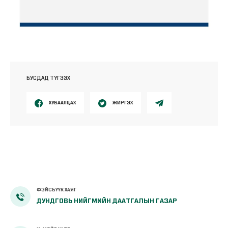
БУСДАД ТҮГЭЭХ
ХУВААЛЦАХ
ЖИРГЭХ
ФЭЙСБҮҮК ХАЯГ
ДУНДГОВЬ НИЙГМИЙН ДААТГАЛЫН ГАЗАР