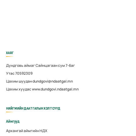
ХАЯГ
Дундговь аймаг Сайнцагаан сум 7-баг
Утас 70592309
Цахим шуудан dundgovi@ndaatgal.mn
Цахим хуудас www.dundgovi.ndaatgal.mn
НИЙГМИЙН ДААТГАЛЫН ХЭЛТСҮҮД
Аймгууд
Архангай аймгийн НДХ