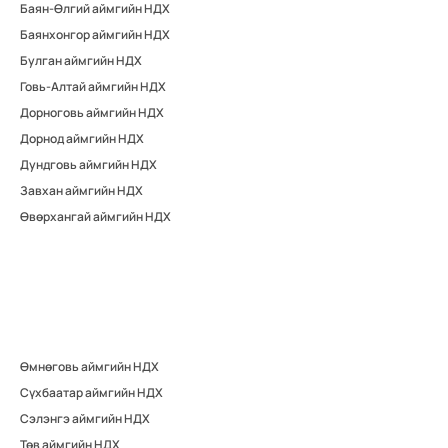
Баян-Өлгий аймгийн НДХ
Баянхонгор аймгийн НДХ
Булган аймгийн НДХ
Говь-Алтай аймгийн НДХ
Дорноговь аймгийн НДХ
Дорнод аймгийн НДХ
Дундговь аймгийн НДХ
Завхан аймгийн НДХ
Өвөрхангай аймгийн НДХ
Өмнөговь аймгийн НДХ
Сүхбаатар аймгийн НДХ
Сэлэнгэ аймгийн НДХ
Төв аймгийн НДХ