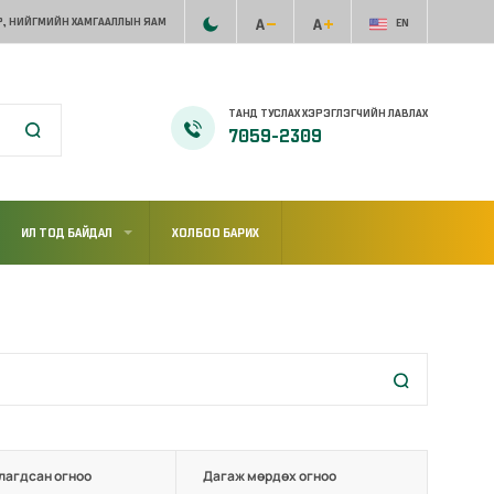
, НИЙГМИЙН ХАМГААЛЛЫН ЯАМ
EN
ТАНД ТУСЛАХ ХЭРЭГЛЭГЧИЙН ЛАВЛАХ
7059-2309
ИЛ ТОД БАЙДАЛ
ХОЛБОО БАРИХ
лагдсан огноо
Дагаж мөрдөх огноо