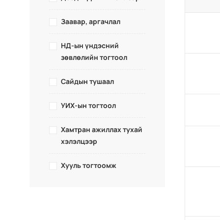
Заавар, аргачлал
НД-ын үндэсний
зөвлөлийн тогтоол
Сайдын тушаал
УИХ-ын тогтоол
Хамтран ажиллах тухай
хэлэлцээр
Хууль тогтоомж