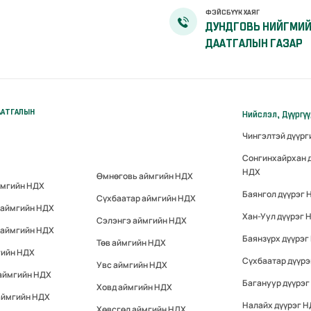
ФЭЙСБҮҮК ХАЯГ
ДУНДГОВЬ НИЙГМИ
ДААТГАЛЫН ГАЗАР
ААТГАЛЫН
Нийслэл, Дүүргү
Чингэлтэй дүүр
Сонгинхайрхан 
НДХ
Өмнөговь аймгийн НДХ
ймгийн НДХ
Баянгол дүүрэг 
Сүхбаатар аймгийн НДХ
 аймгийн НДХ
Хан-Уул дүүрэг 
Сэлэнгэ аймгийн НДХ
 аймгийн НДХ
Баянзүрх дүүрэг
Төв аймгийн НДХ
гийн НДХ
Сүхбаатар дүүр
Увс аймгийн НДХ
 аймгийн НДХ
Багануур дүүрэг
Ховд аймгийн НДХ
аймгийн НДХ
Налайх дүүрэг 
Хөвсгөл аймгийн НДХ