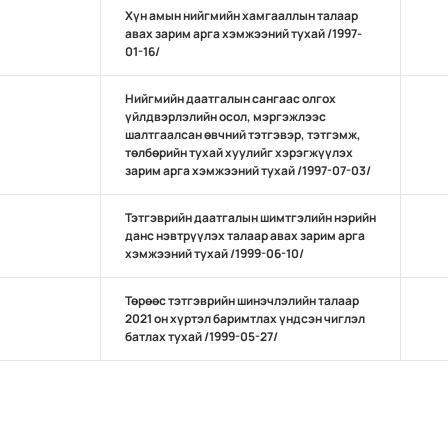
Хүн амын нийгмийн хамгааллын талаар
авах зарим арга хэмжээний тухай /1997-
01-16/
Нийгмийн даатгалын сангаас олгох
үйлдвэрлэлийн осол, мэргэжлээс
шалтгаалсан өвчний тэтгэвэр, тэтгэмж,
төлбөрийн тухай хуулийг хэрэгжүүлэх
зарим арга хэмжээний тухай /1997-07-03/
Тэтгэврийн даатгалын шимтгэлийн нэрийн
данс нэвтрүүлэх талаар авах зарим арга
хэмжээний тухай /1999-06-10/
Төрөөс тэтгэврийн шинэчлэлийн талаар
2021 он хүртэл баримтлах үндсэн чиглэл
батлах тухай /1999-05-27/