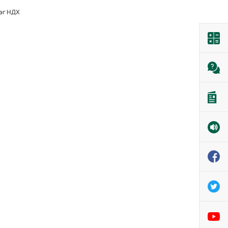
эг НДХ