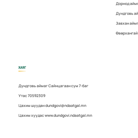
Дорнод айм
Дундговь а
Завхан айм
Өвөрхангай
ХАЯГ
Дундговь аймаг Сайнцагаан сум 7-баг
Утас 70592309
Цахим шуудан dundgovi@ndaatgal.mn
Цахим хуудас www.dundgovi.ndaatgal.mn