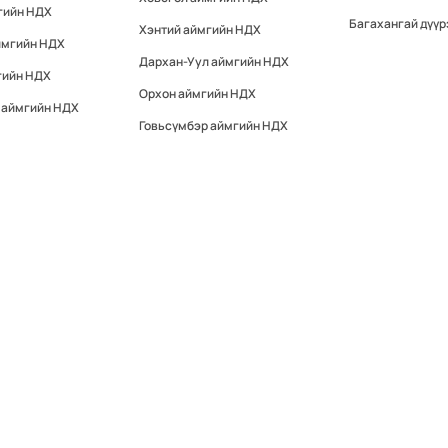
гийн НДХ
Багахангай дүүр
Хэнтий аймгийн НДХ
ймгийн НДХ
Дархан-Уул аймгийн НДХ
гийн НДХ
Орхон аймгийн НДХ
 аймгийн НДХ
Говьсүмбэр аймгийн НДХ