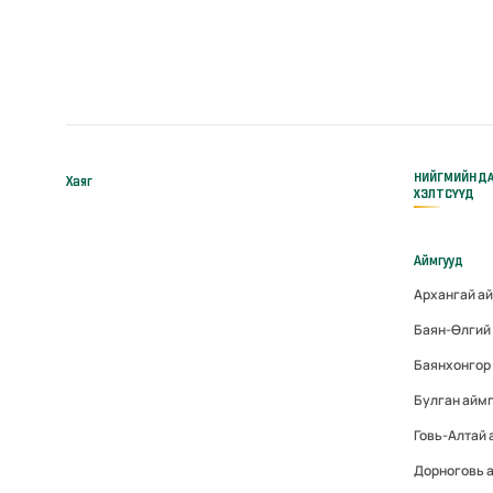
НИЙГМИЙН Д
Хаяг
ХЭЛТСҮҮД
Аймгууд
Архангай а
Баян-Өлгий
Баянхонгор
Булган айм
Говь-Алтай
Дорноговь 