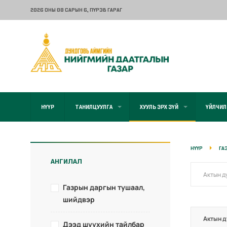
2026 ОНЫ 08 САРЫН 6
, ПҮРЭВ ГАРАГ
НҮҮР
ТАНИЛЦУУЛГА
ХУУЛЬ ЭРХ ЗҮЙ
ҮЙЛЧИЛ
НҮҮР
ГА
АНГИЛАЛ
Газрын даргын тушаал,
шийдвэр
Актын д
Дээд шүүхийн тайлбар