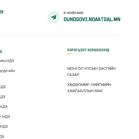
ЙН
И-МЭЙЛ ХАЯГ
DUNDGOVI.NDAATGAL.MN
ХЭРЭГЦЭЭТ ХОЛБООСУУД
үд
гийн НДХ
МОНГОЛ УЛСЫН ЗАСГИЙН
дүүргийн
ГАЗАР
ХӨДӨЛМӨР, НИЙГМИЙН
НДХ
ХАМГААЛЛЫН ЯАМ
НДХ
 НДХ
эг НДХ
 НДХ
НДХ