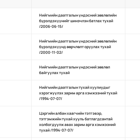
Нийгмийн даатгалын үндэсний зөвлөлийн
бүрэлдэхүүнийг шинэчлэн батлах тухай
/2006-06-15/
Нийгмийн даатгалын үндэсний зөвлөлийн
бүрэлдэхүүнд өөрчлөлт оруулах тухай
/2000-11-02/
Нийгмийн даатгалын үндэсний зөвлөл
байгуулах тухай
Нийгмийн даатгалын тухай хуулиудыг
хэрэгжүүлэх зарим арга хэмжээний тухай
/1994-07-07/
Цэргийн албан хаагчийн тэтгэвэр,
тэтгэмжийн тухай хууль батлагдсантай
холбогдуулж авах зарим арга хэмжээний
тухай /1994-07-07/