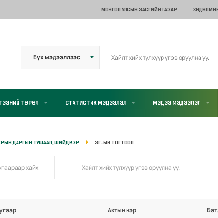
МОНГОЛ УЛСЫН ЗАСГИЙН ГАЗАР
ХӨДӨЛМӨР
ГЭЭНИЙ ТӨРӨЛ
СТАТИСТИК МЭДЭЭЛЭЛ
МЭДЭЭ МЭДЭЭЛЭЛ
ЗРЫН ДАРГЫН ТУШААЛ, ШИЙДВЭР
ЗГ-ЫН ТОГТООЛ
угаар
Актын нэр
Бат