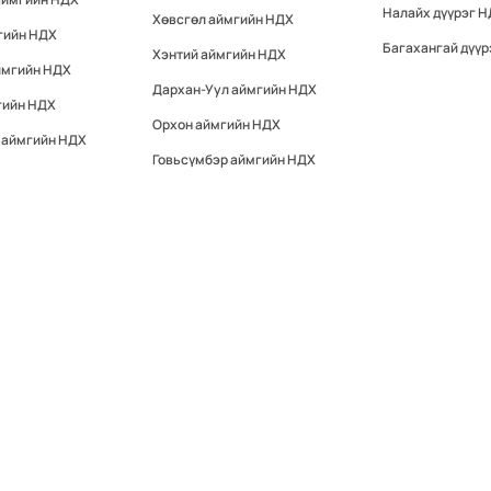
Налайх дүүрэг 
Хөвсгөл аймгийн НДХ
гийн НДХ
Багахангай дүүр
Хэнтий аймгийн НДХ
ймгийн НДХ
Дархан-Уул аймгийн НДХ
гийн НДХ
Орхон аймгийн НДХ
 аймгийн НДХ
Говьсүмбэр аймгийн НДХ