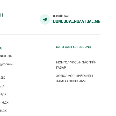
ЙН
И-МЭЙЛ ХАЯГ
DUNDGOVI.NDAATGAL.MN
ХЭРЭГЦЭЭТ ХОЛБООСУУД
үд
гийн НДХ
МОНГОЛ УЛСЫН ЗАСГИЙН
дүүргийн
ГАЗАР
ХӨДӨЛМӨР, НИЙГМИЙН
НДХ
ХАМГААЛЛЫН ЯАМ
НДХ
 НДХ
эг НДХ
 НДХ