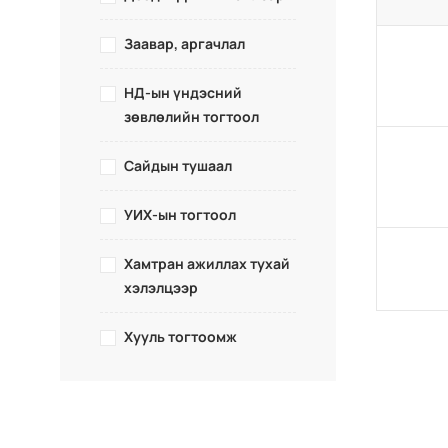
Заавар, аргачлал
НД-ын үндэсний
зөвлөлийн тогтоол
Сайдын тушаал
УИХ-ын тогтоол
Хамтран ажиллах тухай
хэлэлцээр
Хууль тогтоомж