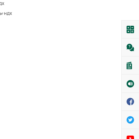
НДХ
эг НДХ