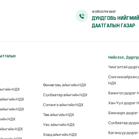
ФЭЙСБҮҮК ХАЯГ
ДУНДГОВЬ НИЙГМИ
ДААТГАЛЫН ГАЗАР
ААТГАЛЫН
Нийслэл, Дүүргү
Чингэлтэй дүүр
Сонгинхайрхан 
НДХ
Өмнөговь аймгийн НДХ
ймгийн НДХ
Баянгол дүүрэг 
Сүхбаатар аймгийн НДХ
 аймгийн НДХ
Хан-Уул дүүрэг 
Сэлэнгэ аймгийн НДХ
 аймгийн НДХ
Баянзүрх дүүрэг
Төв аймгийн НДХ
гийн НДХ
Сүхбаатар дүүр
Увс аймгийн НДХ
 аймгийн НДХ
Багануур дүүрэг
Ховд аймгийн НДХ
аймгийн НДХ