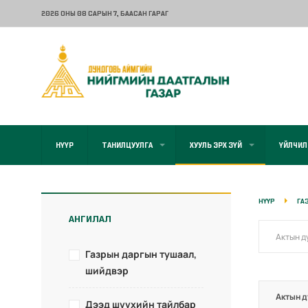
2026 ОНЫ 08 САРЫН 7
, БААСАН ГАРАГ
НҮҮР
ТАНИЛЦУУЛГА
ХУУЛЬ ЭРХ ЗҮЙ
ҮЙЛЧИЛ
НҮҮР
ГА
АНГИЛАЛ
Газрын даргын тушаал,
шийдвэр
Актын д
Дээд шүүхийн тайлбар