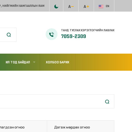
, НИЙГМИЙН ХАМГААЛЛЫН ЯАМ
EN
ТАНД ТУСЛАХ ХЭРЭГЛЭГЧИЙН ЛАВЛАХ
7059-2309
ИЛ ТОД БАЙДАЛ
ХОЛБОО БАРИХ
лагдсан огноо
Дагаж мөрдөх огноо