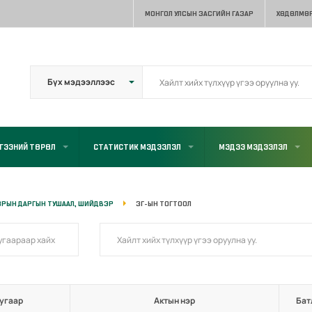
МОНГОЛ УЛСЫН ЗАСГИЙН ГАЗАР
ХӨДӨЛМӨР
ГЭЭНИЙ ТӨРӨЛ
СТАТИСТИК МЭДЭЭЛЭЛ
МЭДЭЭ МЭДЭЭЛЭЛ
ЗРЫН ДАРГЫН ТУШААЛ, ШИЙДВЭР
ЗГ-ЫН ТОГТООЛ
угаар
Актын нэр
Бат