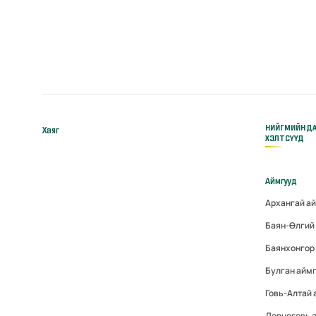
НИЙГМИЙН Д
Хаяг
ХЭЛТСҮҮД
Аймгууд
Архангай а
Баян-Өлгий
Баянхонгор
Булган айм
Говь-Алтай
Дорноговь 