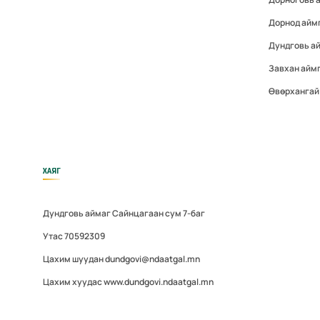
Дорнод айм
Дундговь а
Завхан айм
Өвөрхангай
ХАЯГ
Дундговь аймаг Сайнцагаан сум 7-баг
Утас 70592309
Цахим шуудан dundgovi@ndaatgal.mn
Цахим хуудас www.dundgovi.ndaatgal.mn